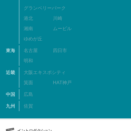
グランベリーパーク
港北
川崎
湘南
ムービル
ゆめが丘
東海
名古屋
四日市
明和
近畿
大阪エキスポシティ
箕面
HAT神戸
中国
広島
九州
佐賀