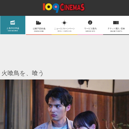
火喰鳥を、喰う