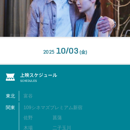
10/03
2025
(金)
東北
富谷
関東
109シネマズプレミアム新宿
佐野
菖蒲
木場
二子玉川