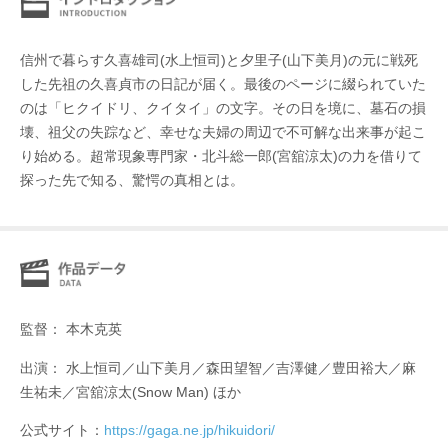
信州で暮らす久喜雄司(水上恒司)と夕里子(山下美月)の元に戦死
した先祖の久喜貞市の日記が届く。最後のページに綴られていた
のは「ヒクイドリ、クイタイ」の文字。その日を境に、墓石の損
壊、祖父の失踪など、幸せな夫婦の周辺で不可解な出来事が起こ
り始める。超常現象専門家・北斗総一郎(宮舘涼太)の力を借りて
探った先で知る、驚愕の真相とは。
監督： 本木克英
出演： 水上恒司／山下美月／森田望智／吉澤健／豊田裕大／麻
生祐未／宮舘涼太(Snow Man) ほか
公式サイト：
https://gaga.ne.jp/hikuidori/