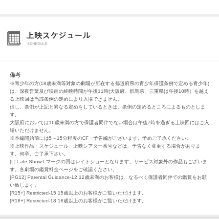
備考
※青少年の方(18歳未満等対象の劇場が所在する都道府県の青少年保護条例で定める青少年)
は、深夜営業及び映画の終映時間が午後11時(大阪府、群馬県、三重県は午後10時）を越え
る上映回は当該条例の定めにより入場できません。
但し、条例が上記と異なる定めをしているときは、条例の定めるところによるものとしま
す。
大阪府においては16歳未満の方で保護者同伴でない場合は午後7時を過ぎる上映回にはご入
場いただけません。
※本編開始前には5～15分程度のCF・予告編がございます。予めご了承ください。
※上映作品・スケジュール・上映シアター番号などは、予告なく変更する場合がありま
す。何卒、ご了承下さい。
[L] Late Show Lマークの回はレイトショーとなります。サービス対象外の作品もございま
す。各劇場の鑑賞料金ページをご確認ください。
[PG12] Parental Guidance-12 12歳未満のお客様は、なるべく保護者同伴での鑑賞をお願
い致します。
[R15+] Restricted-15 15歳以上のお客様がご覧いただけます。
[R18+] Restricted-18 18歳以上のお客様がご覧いただけます。