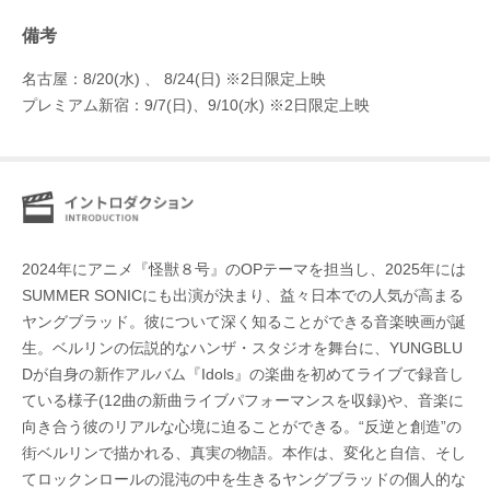
備考
名古屋：8/20(水) 、 8/24(日) ※2日限定上映
プレミアム新宿：9/7(日)、9/10(水) ※2日限定上映
2024年にアニメ『怪獣８号』のOPテーマを担当し、2025年には
SUMMER SONICにも出演が決まり、益々日本での人気が高まる
ヤングブラッド。彼について深く知ることができる音楽映画が誕
生。ベルリンの伝説的なハンザ・スタジオを舞台に、YUNGBLU
Dが自身の新作アルバム『Idols』の楽曲を初めてライブで録音し
ている様子(12曲の新曲ライブパフォーマンスを収録)や、音楽に
向き合う彼のリアルな心境に迫ることができる。“反逆と創造”の
街ベルリンで描かれる、真実の物語。本作は、変化と自信、そし
てロックンロールの混沌の中を生きるヤングブラッドの個人的な