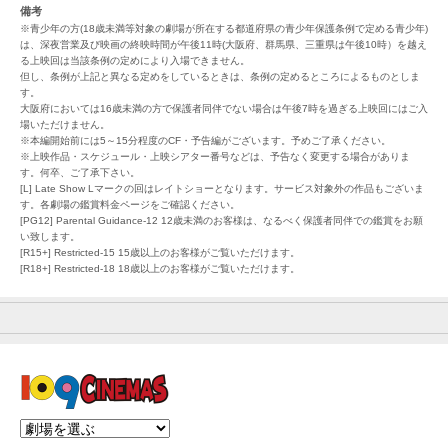
備考
※青少年の方(18歳未満等対象の劇場が所在する都道府県の青少年保護条例で定める青少年)
は、深夜営業及び映画の終映時間が午後11時(大阪府、群馬県、三重県は午後10時）を越え
る上映回は当該条例の定めにより入場できません。
但し、条例が上記と異なる定めをしているときは、条例の定めるところによるものとしま
す。
大阪府においては16歳未満の方で保護者同伴でない場合は午後7時を過ぎる上映回にはご入
場いただけません。
※本編開始前には5～15分程度のCF・予告編がございます。予めご了承ください。
※上映作品・スケジュール・上映シアター番号などは、予告なく変更する場合がありま
す。何卒、ご了承下さい。
[L] Late Show Lマークの回はレイトショーとなります。サービス対象外の作品もございま
す。各劇場の鑑賞料金ページをご確認ください。
[PG12] Parental Guidance-12 12歳未満のお客様は、なるべく保護者同伴での鑑賞をお願
い致します。
[R15+] Restricted-15 15歳以上のお客様がご覧いただけます。
[R18+] Restricted-18 18歳以上のお客様がご覧いただけます。