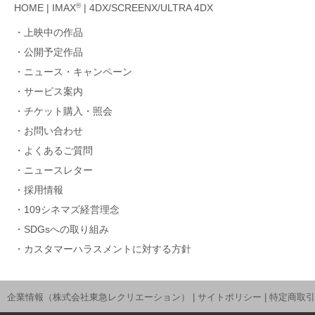
®
HOME
|
IMAX
|
4DX/SCREENX/ULTRA 4DX
上映中の作品
公開予定作品
ニュース・キャンペーン
サービス案内
チケット購入・照会
お問い合わせ
よくあるご質問
ニュースレター
採用情報
109シネマズ経営理念
SDGsへの取り組み
カスタマーハラスメントに対する方針
企業情報（株式会社東急レクリエーション）
|
サイトポリシー
|
特定商取引