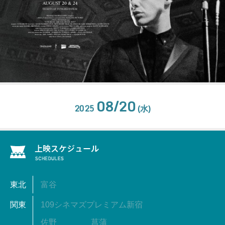
08/20
2025
(水)
東北
富谷
関東
109シネマズプレミアム新宿
佐野
菖蒲