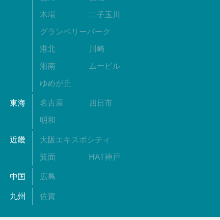
木場
二子玉川
グランベリーパーク
港北
川崎
湘南
ムービル
ゆめが丘
東海
名古屋
四日市
明和
近畿
大阪エキスポシティ
箕面
HAT神戸
中国
広島
九州
佐賀