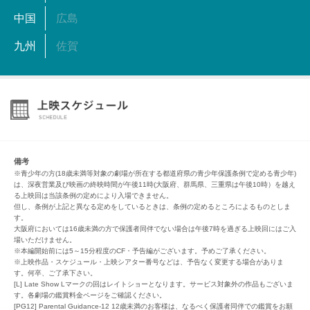
中国
広島
九州
佐賀
備考
※青少年の方(18歳未満等対象の劇場が所在する都道府県の青少年保護条例で定める青少年)
は、深夜営業及び映画の終映時間が午後11時(大阪府、群馬県、三重県は午後10時）を越え
る上映回は当該条例の定めにより入場できません。
但し、条例が上記と異なる定めをしているときは、条例の定めるところによるものとしま
す。
大阪府においては16歳未満の方で保護者同伴でない場合は午後7時を過ぎる上映回にはご入
場いただけません。
※本編開始前には5～15分程度のCF・予告編がございます。予めご了承ください。
※上映作品・スケジュール・上映シアター番号などは、予告なく変更する場合がありま
す。何卒、ご了承下さい。
[L] Late Show Lマークの回はレイトショーとなります。サービス対象外の作品もございま
す。各劇場の鑑賞料金ページをご確認ください。
[PG12] Parental Guidance-12 12歳未満のお客様は、なるべく保護者同伴での鑑賞をお願