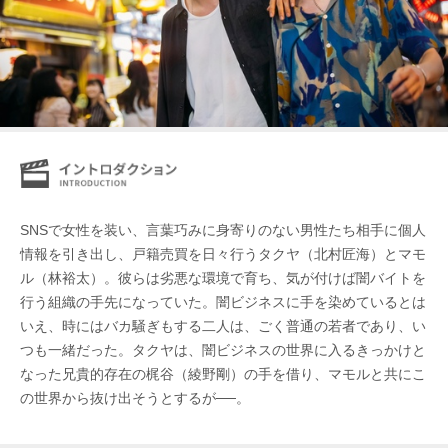
SNSで女性を装い、言葉巧みに身寄りのない男性たち相手に個人
情報を引き出し、戸籍売買を日々行うタクヤ（北村匠海）とマモ
ル（林裕太）。彼らは劣悪な環境で育ち、気が付けば闇バイトを
行う組織の手先になっていた。闇ビジネスに手を染めているとは
いえ、時にはバカ騒ぎもする二人は、ごく普通の若者であり、い
つも一緒だった。タクヤは、闇ビジネスの世界に入るきっかけと
なった兄貴的存在の梶谷（綾野剛）の手を借り、マモルと共にこ
の世界から抜け出そうとするが──。