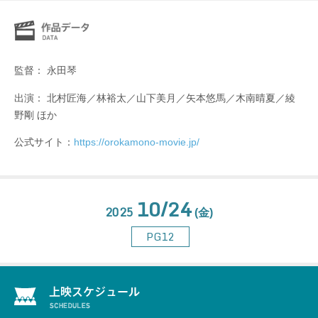
監督： 永田琴
出演： 北村匠海／林裕太／山下美月／矢本悠馬／木南晴夏／綾
野剛 ほか
公式サイト：
https://orokamono-movie.jp/
10/24
2025
(金)
PG12