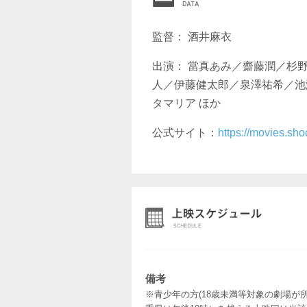
監督： 酒井麻衣
出演： 當真あみ／齋藤潤／杉
人／伊藤健太郎／泉澤祐希／池
タマリア ほか
公式サイト：
https://movies.sh
備考
※青少年の方(18歳未満等対象の劇場が