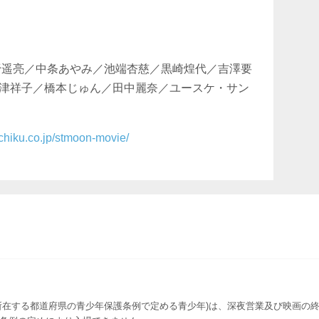
野遥亮／中条あやみ／池端杏慈／黒崎煌代／吉澤要
津祥子／橋本じゅん／田中麗奈／ユースケ・サン
ochiku.co.jp/stmoon-movie/
所在する都道府県の青少年保護条例で定める青少年)は、深夜営業及び映画の終