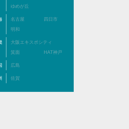
ゆめが丘
海
名古屋
四日市
明和
畿
大阪エキスポシティ
箕面
HAT神戸
国
広島
州
佐賀