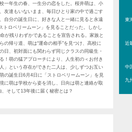
校一年生の春、一生分の恋をした。桜井萌は、小
、友達もいないまま、毎日ひとり家の中で過ごす
、自分の誕生日に、好きな人と一緒に見ると永遠
東
「ストロベリームーン」を見ることだった。しかし
余命が残りわずかであることを宣告される。家族と
らの帰り道、萌は“運命の相手”を見つけ、高校に
近
の日、初対面にも関わらず同じクラスの同級生・
る！萌の猛アプローチにより、人生初の＜お付き
中
人」という存在ができた二人は、少しずつお互い
萌の誕生日6月4日に「ストロベリームーン」を見
九
境に萌は学校から姿を消し、日向は萌と連絡が取
た理由、そして13年後に届く秘密とは？