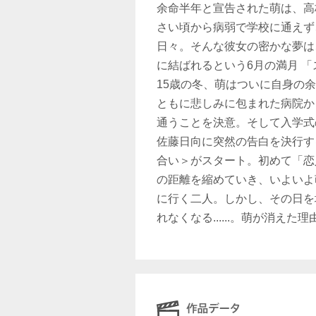
余命半年と宣告された萌は、高
さい頃から病弱で学校に通えず
日々。そんな彼女の密かな夢は
に結ばれるという6月の満月 
15歳の冬、萌はついに自身の
ともに悲しみに包まれた病院か
通うことを決意。そして入学式
佐藤日向に突然の告白を決行す
合い＞がスタート。初めて「恋
の距離を縮めていき、いよいよ
に行く二人。しかし、その日を
れなくなる......。萌が消え