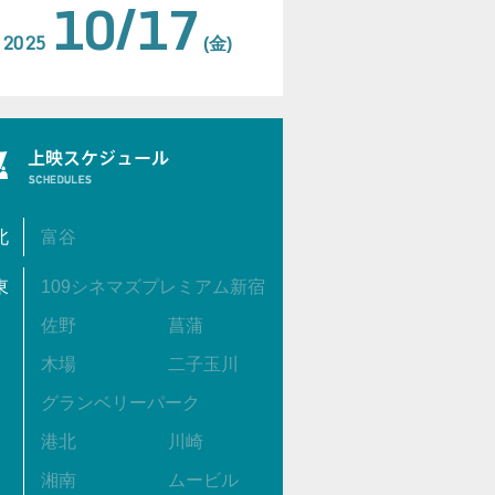
10/17
2025
(金)
北
富谷
東
109シネマズプレミアム新宿
佐野
菖蒲
木場
二子玉川
グランベリーパーク
港北
川崎
湘南
ムービル