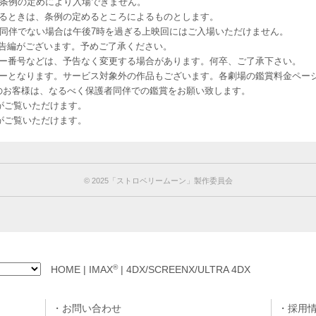
該条例の定めにより入場できません。
るときは、条例の定めるところによるものとします。
者同伴でない場合は午後7時を過ぎる上映回にはご入場いただけません。
予告編がございます。予めご了承ください。
ー番号などは、予告なく変更する場合があります。何卒、ご了承下さい。
はレイトショーとなります。サービス対象外の作品もございます。各劇場の鑑賞料金ペ
-12 12歳未満のお客様は、なるべく保護者同伴での鑑賞をお願い致します。
のお客様がご覧いただけます。
のお客様がご覧いただけます。
© 2025「ストロベリームーン」製作委員会
®
HOME
|
IMAX
|
4DX/SCREENX/ULTRA 4DX
お問い合わせ
採用