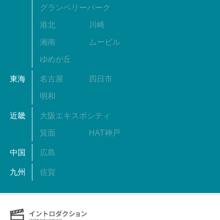
グランベリーパーク
港北
川崎
湘南
ムービル
ゆめが丘
東海
名古屋
四日市
明和
近畿
大阪エキスポシティ
箕面
HAT神戸
中国
広島
九州
佐賀