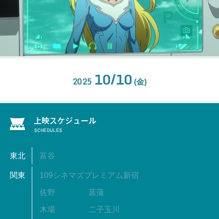
10/10
2025
(金)
東北
富谷
関東
109シネマズプレミアム新宿
佐野
菖蒲
木場
二子玉川