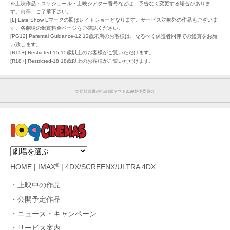
※上映作品・スケジュール・上映シアター番号などは、予告なく変更する場合がありま
す。何卒、ご了承下さい。
[L] Late Show Lマークの回はレイトショーとなります。サービス対象外の作品もございま
す。各劇場の鑑賞料金ページをご確認ください。
[PG12] Parental Guidance-12 12歳未満のお客様は、なるべく保護者同伴での鑑賞をお願
い致します。
[R15+] Restricted-15 15歳以上のお客様がご覧いただけます。
[R18+] Restricted-18 18歳以上のお客様がご覧いただけます。
©︎ 西崎義展/宇宙戦艦ヤマト3199製作委員会
®
HOME
|
IMAX
|
4DX/SCREENX/ULTRA 4DX
上映中の作品
公開予定作品
ニュース・キャンペーン
サービス案内