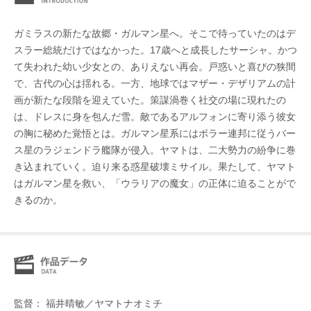
ガミラスの新たな故郷・ガルマン星へ。そこで待っていたのはデ
スラー総統だけではなかった。17歳へと成長したサーシャ。かつ
て失われた幼い少女との、ありえない再会。戸惑いと喜びの狭間
で、古代の心は揺れる。一方、地球ではマザー・デザリアムの計
画が新たな段階を迎えていた。策謀渦巻く社交の場に現れたの
は、ドレスに身を包んだ雪。敵であるアルフォンに寄り添う彼女
の胸に秘めた覚悟とは。ガルマン星系にはボラー連邦に従うバー
ス星のラジェンドラ艦隊が侵入。ヤマトは、二大勢力の紛争に巻
き込まれていく。迫り来る惑星破壊ミサイル。果たして、ヤマト
はガルマン星を救い、「ウラリアの魔女」の正体に迫ることがで
きるのか。
監督： 福井晴敏／ヤマトナオミチ