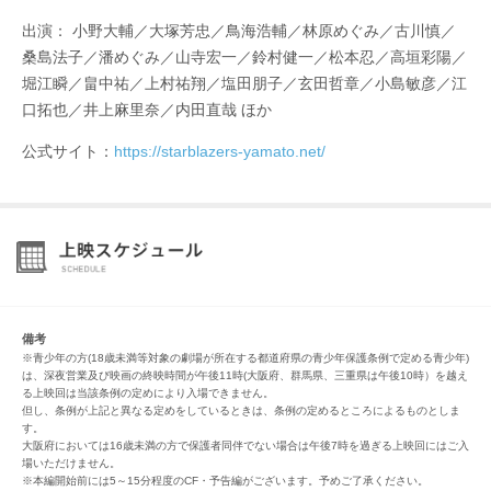
出演： 小野大輔／大塚芳忠／鳥海浩輔／林原めぐみ／古川慎／
桑島法子／潘めぐみ／山寺宏一／鈴村健一／松本忍／高垣彩陽／
堀江瞬／畠中祐／上村祐翔／塩田朋子／玄田哲章／小島敏彦／江
口拓也／井上麻里奈／内田直哉 ほか
公式サイト：
https://starblazers-yamato.net/
備考
※青少年の方(18歳未満等対象の劇場が所在する都道府県の青少年保護条例で定める青少年)
は、深夜営業及び映画の終映時間が午後11時(大阪府、群馬県、三重県は午後10時）を越え
る上映回は当該条例の定めにより入場できません。
但し、条例が上記と異なる定めをしているときは、条例の定めるところによるものとしま
す。
大阪府においては16歳未満の方で保護者同伴でない場合は午後7時を過ぎる上映回にはご入
場いただけません。
※本編開始前には5～15分程度のCF・予告編がございます。予めご了承ください。