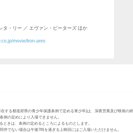
レタ・リー ／ エヴァン・ピーターズ ほか
.co.jp/movie/tron-ares
所在する都道府県の青少年保護条例で定める青少年)は、深夜営業及び映画の終
該条例の定めにより入場できません。
るときは、条例の定めるところによるものとします。
者同伴でない場合は午後7時を過ぎる上映回にはご入場いただけません。