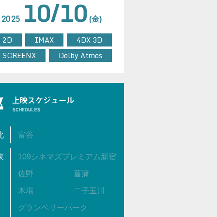
10/10
2025
(金)
2D
IMAX
4DX 3D
SCREENX
Dolby Atmos
北
富谷
東
109シネマズプレミアム新宿
佐野
菖蒲
木場
二子玉川
グランベリーパーク