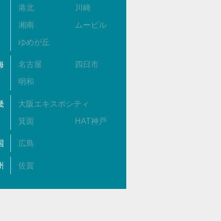
港北
川崎
湘南
ムービル
ゆめが丘
海
名古屋
四日市
明和
畿
大阪エキスポシティ
箕面
HAT神戸
国
広島
州
佐賀