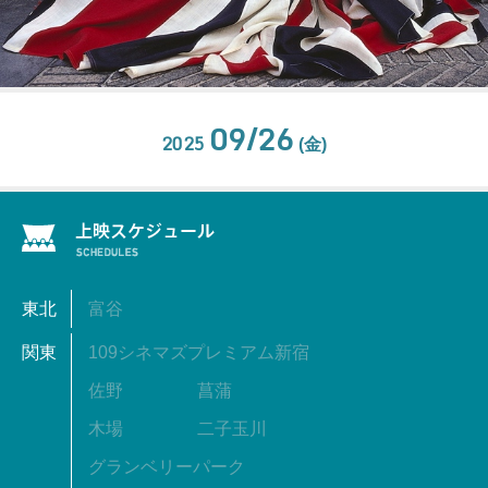
09/26
2025
(金)
東北
富谷
関東
109シネマズプレミアム新宿
佐野
菖蒲
木場
二子玉川
グランベリーパーク