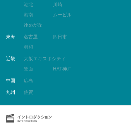
港北
川崎
湘南
ムービル
ゆめが丘
東海
名古屋
四日市
明和
近畿
大阪エキスポシティ
箕面
HAT神戸
中国
広島
九州
佐賀