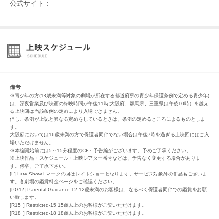
公式サイト：
備考
※青少年の方(18歳未満等対象の劇場が所在する都道府県の青少年保護条例で定める青少年)
は、深夜営業及び映画の終映時間が午後11時(大阪府、群馬県、三重県は午後10時）を越え
る上映回は当該条例の定めにより入場できません。
但し、条例が上記と異なる定めをしているときは、条例の定めるところによるものとしま
す。
大阪府においては16歳未満の方で保護者同伴でない場合は午後7時を過ぎる上映回にはご入
場いただけません。
※本編開始前には5～15分程度のCF・予告編がございます。予めご了承ください。
※上映作品・スケジュール・上映シアター番号などは、予告なく変更する場合がありま
す。何卒、ご了承下さい。
[L] Late Show Lマークの回はレイトショーとなります。サービス対象外の作品もございま
す。各劇場の鑑賞料金ページをご確認ください。
[PG12] Parental Guidance-12 12歳未満のお客様は、なるべく保護者同伴での鑑賞をお願
い致します。
[R15+] Restricted-15 15歳以上のお客様がご覧いただけます。
[R18+] Restricted-18 18歳以上のお客様がご覧いただけます。