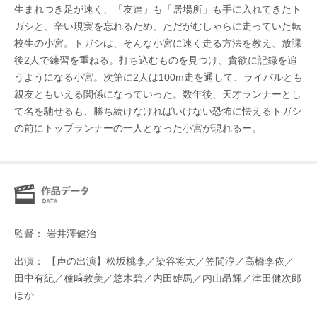
生まれつき足が速く、「友達」も「居場所」も手に入れてきたト
ガシと、辛い現実を忘れるため、ただがむしゃらに走っていた転
校生の小宮。トガシは、そんな小宮に速く走る方法を教え、放課
後2人で練習を重ねる。打ち込むものを見つけ、貪欲に記録を追
うようになる小宮。次第に2人は100m走を通して、ライバルとも
親友ともいえる関係になっていった。数年後、天才ランナーとし
て名を馳せるも、勝ち続けなければいけない恐怖に怯えるトガシ
の前にトップランナーの一人となった小宮が現れるー。
監督： 岩井澤健治
出演： 【声の出演】松坂桃李／染谷将太／笠間淳／高橋李依／
田中有紀／種﨑敦美／悠木碧／内田雄馬／内山昂輝／津田健次郎
ほか