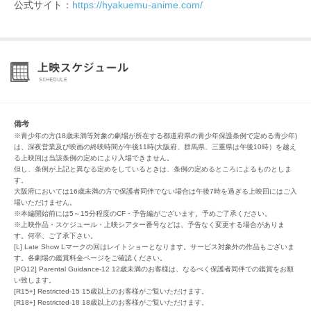
公式サイト：
https://hyakuemu-anime.com/
備考
※青少年の方(18歳未満等対象の劇場が所在する都道府県の青少年保護条例で定める青少年)
は、深夜営業及び映画の終映時間が午後11時(大阪府、群馬県、三重県は午後10時）を越え
る上映回は当該条例の定めにより入場できません。
但し、条例が上記と異なる定めをしているときは、条例の定めるところによるものとしま
す。
大阪府においては16歳未満の方で保護者同伴でない場合は午後7時を過ぎる上映回にはご入
場いただけません。
※本編開始前には5～15分程度のCF・予告編がございます。予めご了承ください。
※上映作品・スケジュール・上映シアター番号などは、予告なく変更する場合がありま
す。何卒、ご了承下さい。
[L] Late Show Lマークの回はレイトショーとなります。サービス対象外の作品もございま
す。各劇場の鑑賞料金ページをご確認ください。
[PG12] Parental Guidance-12 12歳未満のお客様は、なるべく保護者同伴での鑑賞をお願
い致します。
[R15+] Restricted-15 15歳以上のお客様がご覧いただけます。
[R18+] Restricted-18 18歳以上のお客様がご覧いただけます。