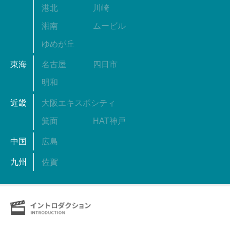
港北
川崎
湘南
ムービル
ゆめが丘
東海
名古屋
四日市
明和
近畿
大阪エキスポシティ
箕面
HAT神戸
中国
広島
九州
佐賀