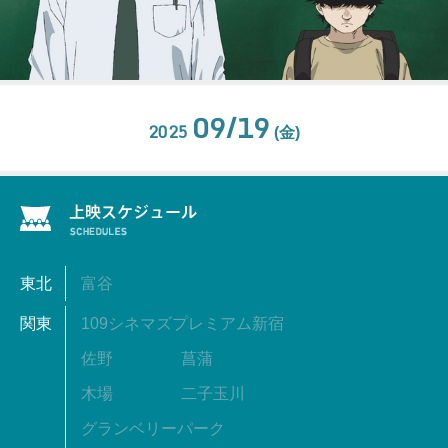
09/19
2025
(金)
東北
富谷
関東
109シネマズプレミアム新宿
佐野
菖蒲
木場
二子玉川
グランベリーパーク