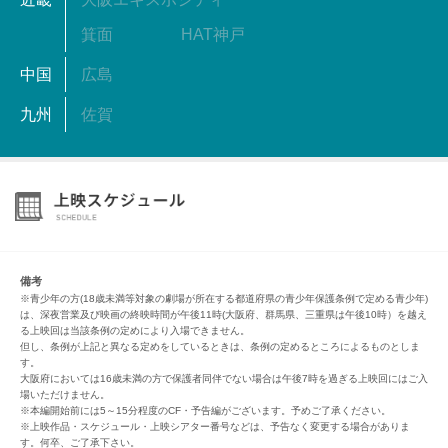
箕面
HAT神戸
中国
広島
九州
佐賀
備考
※青少年の方(18歳未満等対象の劇場が所在する都道府県の青少年保護条例で定める青少年)
は、深夜営業及び映画の終映時間が午後11時(大阪府、群馬県、三重県は午後10時）を越え
る上映回は当該条例の定めにより入場できません。
但し、条例が上記と異なる定めをしているときは、条例の定めるところによるものとしま
す。
大阪府においては16歳未満の方で保護者同伴でない場合は午後7時を過ぎる上映回にはご入
場いただけません。
※本編開始前には5～15分程度のCF・予告編がございます。予めご了承ください。
※上映作品・スケジュール・上映シアター番号などは、予告なく変更する場合がありま
す。何卒、ご了承下さい。