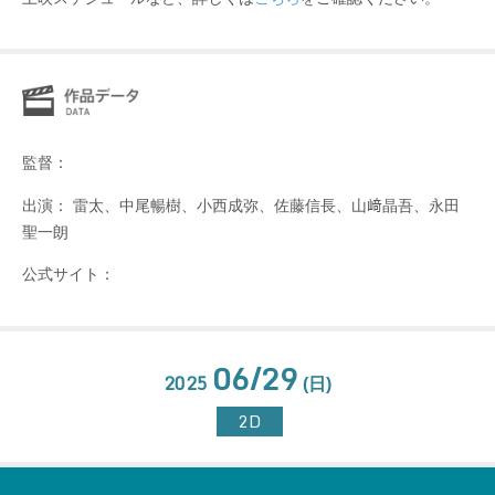
監督：
出演： 雷太、中尾暢樹、小西成弥、佐藤信長、⼭﨑晶吾、永⽥
聖一朗
公式サイト：
06/29
2025
(日)
2D