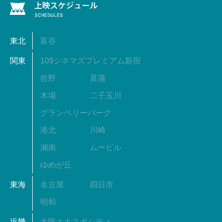
東北
富谷
関東
109シネマズプレミアム新宿
佐野
菖蒲
木場
二子玉川
グランベリーパーク
港北
川崎
湘南
ムービル
ゆめが丘
東海
名古屋
四日市
明和
近畿
大阪エキスポシティ