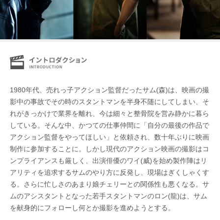
1980年代、売れっ子アクション監督だったサム(森)は、映画の撮
影中の事故でその時のスタントマンを半身不随にしてしまい、そ
れがきっかけで業界を離れ、今は細々と整骨院を営み静かに暮ら
している。そんな中、かつての仕事仲間に「自分の最後の作品で
アクション監督をやってほしい」と依頼され、数十年ぶりに映画
制作に参加することに。しかし現代のアクション映画の撮影はコ
ンプライアンスも厳しく、出演俳優のワイ(威)を始め製作陣はリ
アリティを追求するサムのやり方に反発し、現場はぎくしゃくす
る。さらに忙しさのあまり娘チェリーとの関係性も悪くなる。サ
ムのアシスタントとなった若手スタントマンのロン(龍)は、サム
を献身的にフォローし何とか撮影を進めようとする。