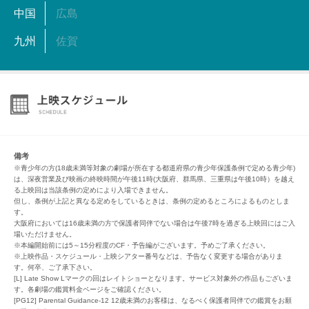
中国
広島
九州
佐賀
備考
※青少年の方(18歳未満等対象の劇場が所在する都道府県の青少年保護条例で定める青少年)
は、深夜営業及び映画の終映時間が午後11時(大阪府、群馬県、三重県は午後10時）を越え
る上映回は当該条例の定めにより入場できません。
但し、条例が上記と異なる定めをしているときは、条例の定めるところによるものとしま
す。
大阪府においては16歳未満の方で保護者同伴でない場合は午後7時を過ぎる上映回にはご入
場いただけません。
※本編開始前には5～15分程度のCF・予告編がございます。予めご了承ください。
※上映作品・スケジュール・上映シアター番号などは、予告なく変更する場合がありま
す。何卒、ご了承下さい。
[L] Late Show Lマークの回はレイトショーとなります。サービス対象外の作品もございま
す。各劇場の鑑賞料金ページをご確認ください。
[PG12] Parental Guidance-12 12歳未満のお客様は、なるべく保護者同伴での鑑賞をお願