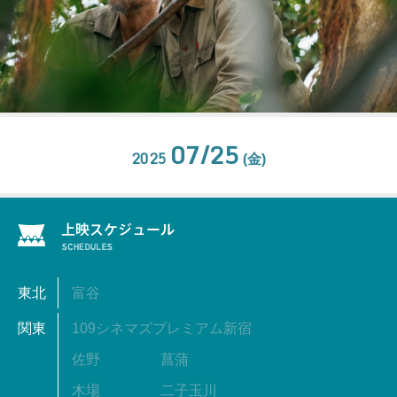
07/25
2025
(金)
東北
富谷
関東
109シネマズプレミアム新宿
佐野
菖蒲
木場
二子玉川