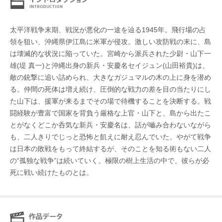
太平洋戦争末期、戦況が悪化の一途を辿る1945年。飛行場の占
領を狙い、沖縄県伊江島に米軍が侵攻。激しい攻防戦の末に、島
は壊滅的な状況に陥っていた。宮崎から派兵された少尉・山下一
雄(堤 真一)と沖縄出身の新兵・安慶名セイジュン(山田裕貴)は、
敵の銃撃に追い詰められ、大きなガジュマルの木の上に身を潜め
る。仲間の死体は増え続け、圧倒的な戦力の差を目の当たりにし
た山下は、援軍が来るまでその場で待機することを決断する。戦
闘経験が豊富で国家を背負う厳格な上官・山下と、島から出たこ
とがなくどこか呑気な新兵・安慶名は、話が嚙み合わないながら
も、二人きりでじっと恐怖と飢えに耐え忍んでいた。やがて戦争
は日本の敗戦をもって終結するが、そのことを知る術もない二人
の“孤独な戦争”は続いていく。極限の樹上生活の中で、彼らが必
死に戦い続けたものとは。