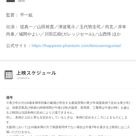
監督： 平一紘
出演： 堤真一／山田裕貴／津波竜斗／玉代㔟圭司／尚玄／岸本
尚泰／城間やよい／川田広樹(ガレッジセール)／山西惇 ほか
公式サイト：
https://happinet-phantom.com/kinouenoguntai/
備考
※青少年の方(18歳未満等対象の劇場が所在する都道府県の青少年保護条例で定める青少年)
は、深夜営業及び映画の終映時間が午後11時(大阪府、群馬県、三重県は午後10時）を越え
る上映回は当該条例の定めにより入場できません。
但し、条例が上記と異なる定めをしているときは、条例の定めるところによるものとしま
す。
大阪府においては16歳未満の方で保護者同伴でない場合は午後7時を過ぎる上映回にはご入
場いただけません。