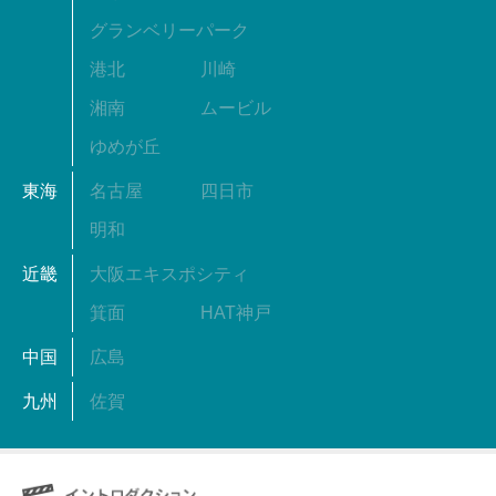
グランベリーパーク
港北
川崎
湘南
ムービル
ゆめが丘
東海
名古屋
四日市
明和
近畿
大阪エキスポシティ
箕面
HAT神戸
中国
広島
九州
佐賀