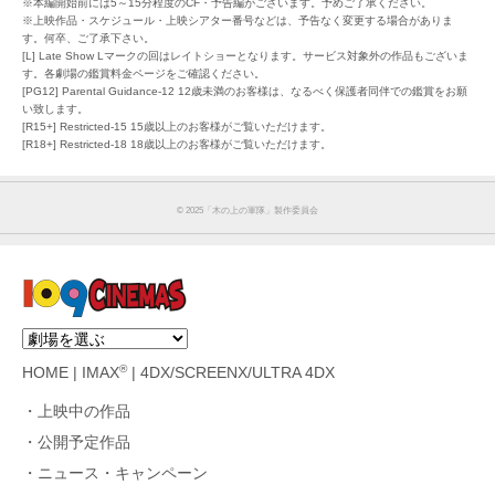
※本編開始前には5～15分程度のCF・予告編がございます。予めご了承ください。
※上映作品・スケジュール・上映シアター番号などは、予告なく変更する場合がありま
す。何卒、ご了承下さい。
[L] Late Show Lマークの回はレイトショーとなります。サービス対象外の作品もございま
す。各劇場の鑑賞料金ページをご確認ください。
[PG12] Parental Guidance-12 12歳未満のお客様は、なるべく保護者同伴での鑑賞をお願
い致します。
[R15+] Restricted-15 15歳以上のお客様がご覧いただけます。
[R18+] Restricted-18 18歳以上のお客様がご覧いただけます。
©︎ 2025「木の上の軍隊」製作委員会
®
HOME
|
IMAX
|
4DX/SCREENX/ULTRA 4DX
上映中の作品
公開予定作品
ニュース・キャンペーン