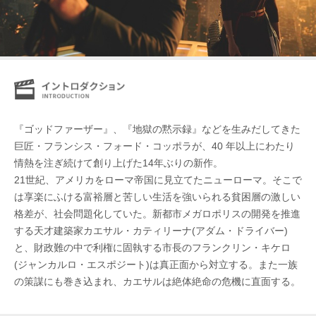
『ゴッドファーザー』、『地獄の黙示録』などを生みだしてきた
巨匠・フランシス・フォード・コッポラが、40 年以上にわたり
情熱を注ぎ続けて創り上げた14年ぶりの新作。
21世紀、アメリカをローマ帝国に見立てたニューローマ。そこで
は享楽にふける富裕層と苦しい生活を強いられる貧困層の激しい
格差が、社会問題化していた。新都市メガロポリスの開発を推進
する天才建築家カエサル・カティリーナ(アダム・ドライバー)
と、財政難の中で利権に固執する市長のフランクリン・キケロ
(ジャンカルロ・エスポジート)は真正面から対立する。また一族
の策謀にも巻き込まれ、カエサルは絶体絶命の危機に直面する。