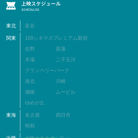
東北
富谷
関東
109シネマズプレミアム新宿
佐野
菖蒲
木場
二子玉川
グランベリーパーク
港北
川崎
湘南
ムービル
ゆめが丘
東海
名古屋
四日市
明和