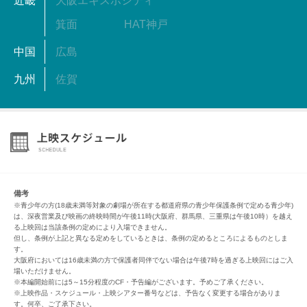
近畿
大阪エキスポシティ
箕面
HAT神戸
中国
広島
九州
佐賀
備考
※青少年の方(18歳未満等対象の劇場が所在する都道府県の青少年保護条例で定める青少年)
は、深夜営業及び映画の終映時間が午後11時(大阪府、群馬県、三重県は午後10時）を越え
る上映回は当該条例の定めにより入場できません。
但し、条例が上記と異なる定めをしているときは、条例の定めるところによるものとしま
す。
大阪府においては16歳未満の方で保護者同伴でない場合は午後7時を過ぎる上映回にはご入
場いただけません。
※本編開始前には5～15分程度のCF・予告編がございます。予めご了承ください。
※上映作品・スケジュール・上映シアター番号などは、予告なく変更する場合がありま
す。何卒、ご了承下さい。