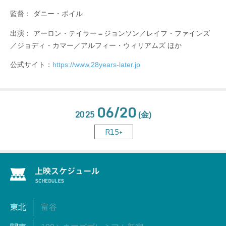
監督： ダニー・ボイル
出演： アーロン・テイラー＝ジョンソン／レイフ・ファインズ
／ジョディ・カマー／アルフィー・ウィリアムズ ほか
公式サイト：
https://www.28years-later.jp
06/20
2025
(金)
R15+
東北
富谷