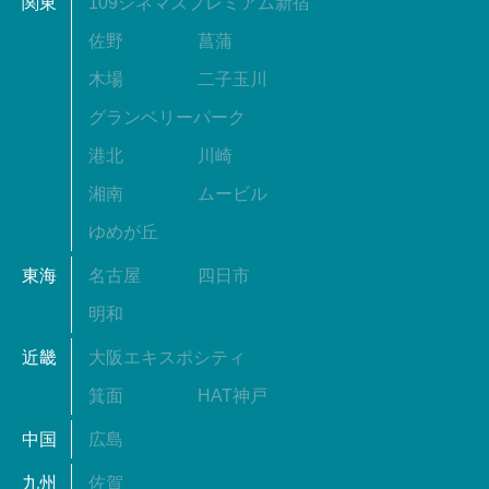
関東
109シネマズプレミアム新宿
佐野
菖蒲
木場
二子玉川
グランベリーパーク
港北
川崎
湘南
ムービル
ゆめが丘
東海
名古屋
四日市
明和
近畿
大阪エキスポシティ
箕面
HAT神戸
中国
広島
九州
佐賀