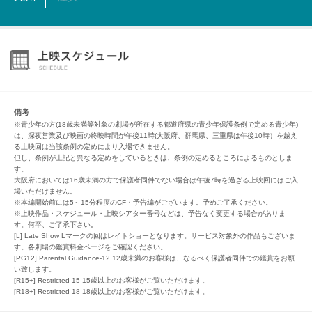
備考
※青少年の方(18歳未満等対象の劇場が所在する都道府県の青少年保護条例で定める青少年)
は、深夜営業及び映画の終映時間が午後11時(大阪府、群馬県、三重県は午後10時）を越え
る上映回は当該条例の定めにより入場できません。
但し、条例が上記と異なる定めをしているときは、条例の定めるところによるものとしま
す。
大阪府においては16歳未満の方で保護者同伴でない場合は午後7時を過ぎる上映回にはご入
場いただけません。
※本編開始前には5～15分程度のCF・予告編がございます。予めご了承ください。
※上映作品・スケジュール・上映シアター番号などは、予告なく変更する場合がありま
す。何卒、ご了承下さい。
[L] Late Show Lマークの回はレイトショーとなります。サービス対象外の作品もございま
す。各劇場の鑑賞料金ページをご確認ください。
[PG12] Parental Guidance-12 12歳未満のお客様は、なるべく保護者同伴での鑑賞をお願
い致します。
[R15+] Restricted-15 15歳以上のお客様がご覧いただけます。
[R18+] Restricted-18 18歳以上のお客様がご覧いただけます。