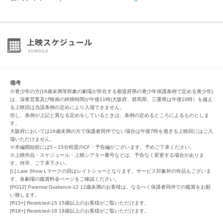
備考
※青少年の方(18歳未満等対象の劇場が所在する都道府県の青少年保護条例で定める青少年)
は、深夜営業及び映画の終映時間が午後11時(大阪府、群馬県、三重県は午後10時）を越え
る上映回は当該条例の定めにより入場できません。
但し、条例が上記と異なる定めをしているときは、条例の定めるところによるものとしま
す。
大阪府においては16歳未満の方で保護者同伴でない場合は午後7時を過ぎる上映回にはご入
場いただけません。
※本編開始前には5～15分程度のCF・予告編がございます。予めご了承ください。
※上映作品・スケジュール・上映シアター番号などは、予告なく変更する場合がありま
す。何卒、ご了承下さい。
[L] Late Show Lマークの回はレイトショーとなります。サービス対象外の作品もございま
す。各劇場の鑑賞料金ページをご確認ください。
[PG12] Parental Guidance-12 12歳未満のお客様は、なるべく保護者同伴での鑑賞をお願
い致します。
[R15+] Restricted-15 15歳以上のお客様がご覧いただけます。
[R18+] Restricted-18 18歳以上のお客様がご覧いただけます。