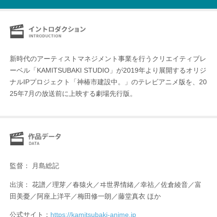
新時代のアーティストマネジメント事業を行うクリエイティブレ
ーベル「KAMITSUBAKI STUDIO」が2019年より展開するオリジ
ナルIPプロジェクト「神椿市建設中。」のテレビアニメ版を、20
25年7月の放送前に上映する劇場先行版。
監督： 月島総記
出演： 花譜／理芽／春猿火／ヰ世界情緒／幸祜／佐倉綾音／富
田美憂／阿座上洋平／梅田修一朗／藤堂真衣 ほか
公式サイト：
https://kamitsubaki-anime.jp