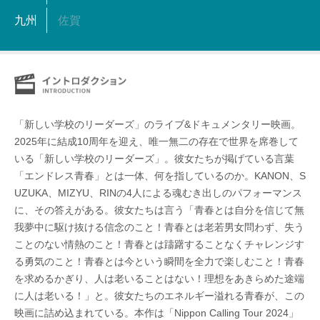
九州
佐賀
「新しい学校のリーダーズ」のライブ&ドキュメンタリー映画。
2025年に結成10周年を迎え、唯一無二の存在で世界を席巻して
いる「新しい学校のリーダーズ」。彼女たちが掲げている言葉
「エンドレス青春」とは一体、何を指しているのか。KANON、S
UZUKA、MIZYU、RINの4人による魂むき出しのパフォーマンス
に、その答えがある。彼女たちは言う「青春とは自分を信じて無
我夢中に駆け抜ける信念のこと！青春とは老若男女問わず、失う
ことのない情熱のこと！青春とは躊躇することなくチャレンジす
る勇気のこと！青春とは今という瞬間を全力で楽しむこと！青春
を求めるかぎり、人は老いることはない！理想をあきらめた途端
に人は老いる！」と。彼女たちのエネルギー溢れる青春が、この
映画に詰め込まれている。本作は「Nippon Calling Tour 2024」