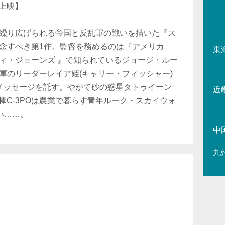
挙上映】
繰り広げられる帝国と反乱軍の戦いを描いた『ス
念すべき第1作。監督を務めるのは『アメリカ
東
ィ・ジョーンズ 』で知られているジョージ・ルー
軍のリーダーレイア姫(キャリー・フィッシャー)
援メッセージを託す。やがて砂の惑星タトゥイーン
近
相棒C-3POは農業で暮らす青年ルーク・スカイウォ
い……。
中
九