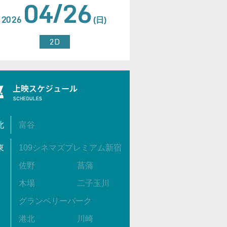
04/26
2026
(日)
2D
北
富谷
東
109シネマズプレミアム新宿
佐野
菖蒲
木場
二子玉川
グランベリーパーク
港北
川崎