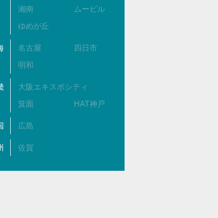
湘南
ムービル
ゆめが丘
海
名古屋
四日市
明和
畿
大阪エキスポシティ
箕面
HAT神戸
国
広島
州
佐賀