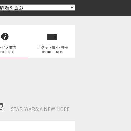
望
STAR WARS:A NEW HOPE