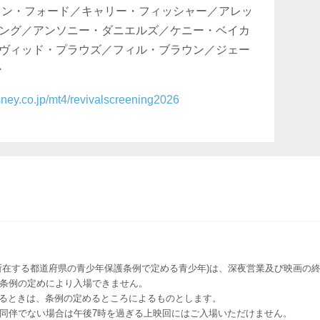
ソン・フォード／キャリー・フィッシャー／アレッ
ング／アンソニー・ダニエルズ／ケニー・ベイカ
ヴィッド・プラウズ／フィル・ブラウン／ジェー
か
isney.co.jp/mt4/revivalscreening2026
所在する都道府県の青少年保護条例で定める青少年)は、深夜営業及び映画の終
該条例の定めにより入場できません。
るときは、条例の定めるところによるものとします。
者同伴でない場合は午後7時を過ぎる上映回にはご入場いただけません。