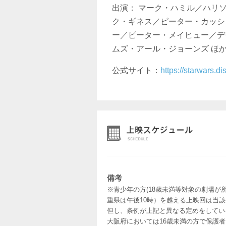
出演： マーク・ハミル／ハリ
ク・ギネス／ピーター・カッシ
ー／ピーター・メイヒュー／デ
ムズ・アール・ジョーンズ ほ
公式サイト：
https://starwars.d
備考
※青少年の方(18歳未満等対象の劇場が
重県は午後10時）を越える上映回は当
但し、条例が上記と異なる定めをしてい
大阪府においては16歳未満の方で保護