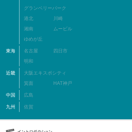
グランベリーパーク
港北
川崎
湘南
ムービル
ゆめが丘
東海
名古屋
四日市
明和
近畿
大阪エキスポシティ
箕面
HAT神戸
中国
広島
九州
佐賀