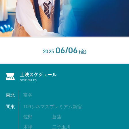
06/06
2025
(金)
東北
富谷
関東
109シネマズプレミアム新宿
佐野
菖蒲
木場
二子玉川