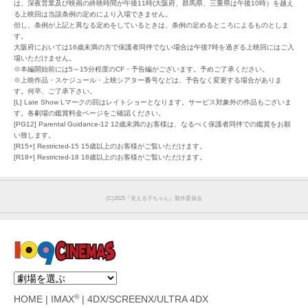
は、深夜営業及び映画の終映時間が午後11時(大阪府、群馬県、三重県は午後10時）を越え
る上映回は当該条例の定めにより入場できません。
但し、条例が上記と異なる定めをしているときは、条例の定めるところによるものとしま
す。
大阪府においては16歳未満の方で保護者同伴でない場合は午後7時を過ぎる上映回にはご入
場いただけません。
※本編開始前には5～15分程度のCF・予告編がございます。予めご了承ください。
※上映作品・スケジュール・上映シアター番号などは、予告なく変更する場合がありま
す。何卒、ご了承下さい。
[L] Late Show Lマークの回はレイトショーとなります。サービス対象外の作品もございま
す。各劇場の鑑賞料金ページをご確認ください。
[PG12] Parental Guidance-12 12歳未満のお客様は、なるべく保護者同伴での鑑賞をお願
い致します。
[R15+] Restricted-15 15歳以上のお客様がご覧いただけます。
[R18+] Restricted-18 18歳以上のお客様がご覧いただけます。
(C)2025『見える子ちゃん』製作委員会
®
HOME
|
IMAX
|
4DX/SCREENX/ULTRA 4DX