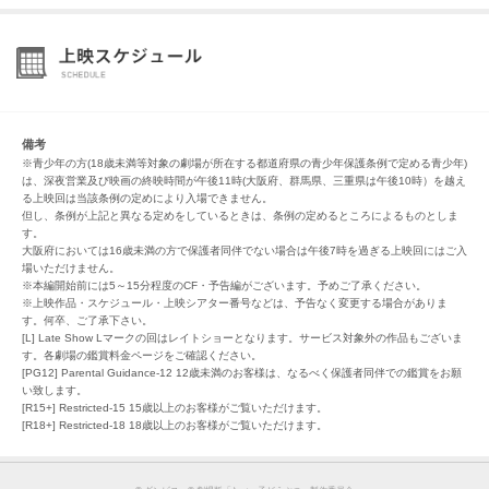
備考
※青少年の方(18歳未満等対象の劇場が所在する都道府県の青少年保護条例で定める青少年)
は、深夜営業及び映画の終映時間が午後11時(大阪府、群馬県、三重県は午後10時）を越え
る上映回は当該条例の定めにより入場できません。
但し、条例が上記と異なる定めをしているときは、条例の定めるところによるものとしま
す。
大阪府においては16歳未満の方で保護者同伴でない場合は午後7時を過ぎる上映回にはご入
場いただけません。
※本編開始前には5～15分程度のCF・予告編がございます。予めご了承ください。
※上映作品・スケジュール・上映シアター番号などは、予告なく変更する場合がありま
す。何卒、ご了承下さい。
[L] Late Show Lマークの回はレイトショーとなります。サービス対象外の作品もございま
す。各劇場の鑑賞料金ページをご確認ください。
[PG12] Parental Guidance-12 12歳未満のお客様は、なるべく保護者同伴での鑑賞をお願
い致します。
[R15+] Restricted-15 15歳以上のお客様がご覧いただけます。
[R18+] Restricted-18 18歳以上のお客様がご覧いただけます。