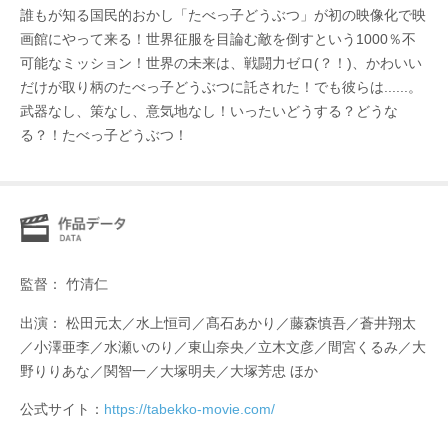
誰もが知る国⺠的おかし「たべっ子どうぶつ」が初の映像化で映
画館にやって来る！世界征服を目論む敵を倒すという1000％不
可能なミッション！世界の未来は、戦闘力ゼロ(？！)、かわいい
だけが取り柄のたべっ子どうぶつに託された！でも彼らは......。
武器なし、策なし、意気地なし！いったいどうする？どうな
る？！たべっ子どうぶつ！
監督： 竹清仁
出演： 松田元太／水上恒司／髙石あかり／藤森慎吾／蒼井翔太
／小澤亜李／水瀬いのり／東山奈央／立木文彦／間宮くるみ／大
野りりあな／関智一／大塚明夫／大塚芳忠 ほか
公式サイト：
https://tabekko-movie.com/