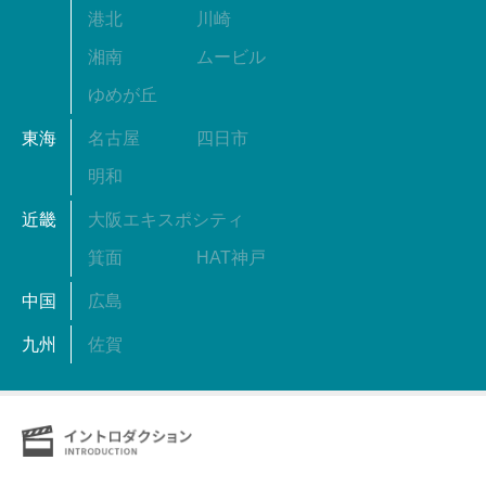
港北
川崎
湘南
ムービル
ゆめが丘
東海
名古屋
四日市
明和
近畿
大阪エキスポシティ
箕面
HAT神戸
中国
広島
九州
佐賀