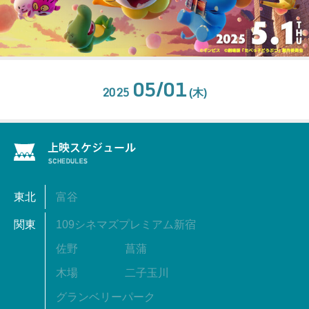
05/01
2025
(木)
東北
富谷
関東
109シネマズプレミアム新宿
佐野
菖蒲
木場
二子玉川
グランベリーパーク