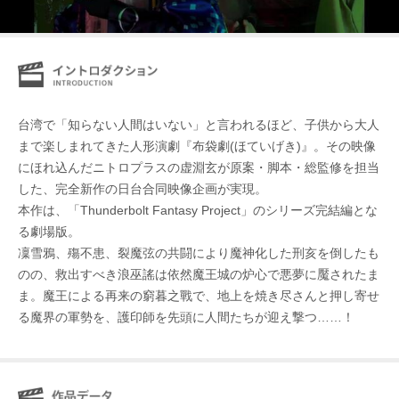
台湾で「知らない人間はいない」と言われるほど、子供から大人
まで楽しまれてきた人形演劇『布袋劇(ほていげき)』。その映像
にほれ込んだニトロプラスの虚淵玄が原案・脚本・総監修を担当
した、完全新作の日台合同映像企画が実現。
本作は、「Thunderbolt Fantasy Project」のシリーズ完結編とな
る劇場版。
凜雪鴉、殤不患、裂魔弦の共闘により魔神化した刑亥を倒したも
のの、救出すべき浪巫謠は依然魔王城の炉心で悪夢に魘されたま
ま。魔王による再来の窮暮之戰で、地上を焼き尽さんと押し寄せ
る魔界の軍勢を、護印師を先頭に人間たちが迎え撃つ……！