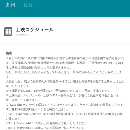
九州
佐賀
備考
※青少年の方(18歳未満等対象の劇場が所在する都道府県の青少年保護条例で定める青少年)
は、深夜営業及び映画の終映時間が午後11時(大阪府、群馬県、三重県は午後10時）を越え
る上映回は当該条例の定めにより入場できません。
但し、条例が上記と異なる定めをしているときは、条例の定めるところによるものとしま
す。
大阪府においては16歳未満の方で保護者同伴でない場合は午後7時を過ぎる上映回にはご入
場いただけません。
※本編開始前には5～15分程度のCF・予告編がございます。予めご了承ください。
※上映作品・スケジュール・上映シアター番号などは、予告なく変更する場合がありま
す。何卒、ご了承下さい。
[L] Late Show Lマークの回はレイトショーとなります。サービス対象外の作品もございま
す。各劇場の鑑賞料金ページをご確認ください。
[PG12] Parental Guidance-12 12歳未満のお客様は、なるべく保護者同伴での鑑賞をお願
い致します。
[R15+] Restricted-15 15歳以上のお客様がご覧いただけます。
[R18+] Restricted-18 18歳以上のお客様がご覧いただけます。