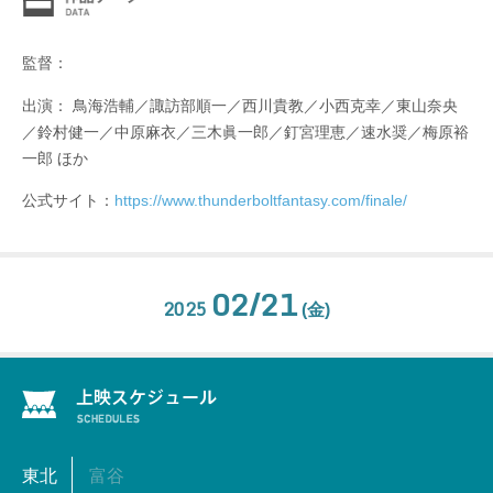
監督：
出演： 鳥海浩輔／諏訪部順一／西川貴教／小西克幸／東山奈央
／鈴村健一／中原麻衣／三木眞一郎／釘宮理恵／速水奨／梅原裕
一郎 ほか
公式サイト：
https://www.thunderboltfantasy.com/finale/
02/21
2025
(金)
東北
富谷