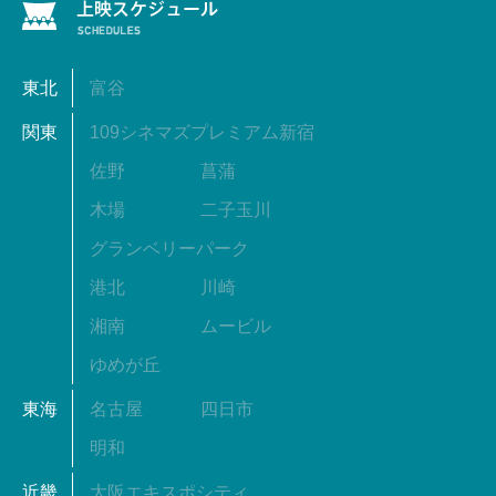
東北
富谷
関東
109シネマズプレミアム新宿
佐野
菖蒲
木場
二子玉川
グランベリーパーク
港北
川崎
湘南
ムービル
ゆめが丘
東海
名古屋
四日市
明和
近畿
大阪エキスポシティ