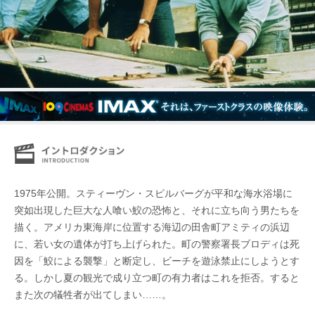
1975年公開。スティーヴン・スピルバーグが平和な海水浴場に
突如出現した巨大な人喰い鮫の恐怖と、それに立ち向う男たちを
描く。アメリカ東海岸に位置する海辺の田舎町アミティの浜辺
に、若い女の遺体が打ち上げられた。町の警察署長ブロディは死
因を「鮫による襲撃」と断定し、ビーチを遊泳禁止にしようとす
る。しかし夏の観光で成り立つ町の有力者はこれを拒否。すると
また次の犠牲者が出てしまい……。