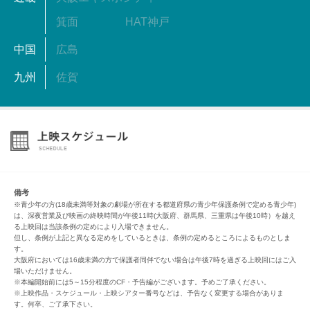
箕面
HAT神戸
中国
広島
九州
佐賀
備考
※青少年の方(18歳未満等対象の劇場が所在する都道府県の青少年保護条例で定める青少年)
は、深夜営業及び映画の終映時間が午後11時(大阪府、群馬県、三重県は午後10時）を越え
る上映回は当該条例の定めにより入場できません。
但し、条例が上記と異なる定めをしているときは、条例の定めるところによるものとしま
す。
大阪府においては16歳未満の方で保護者同伴でない場合は午後7時を過ぎる上映回にはご入
場いただけません。
※本編開始前には5～15分程度のCF・予告編がございます。予めご了承ください。
※上映作品・スケジュール・上映シアター番号などは、予告なく変更する場合がありま
す。何卒、ご了承下さい。