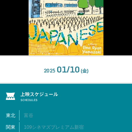
01/10
2025
(金)
東北
富谷
関東
109シネマズプレミアム新宿