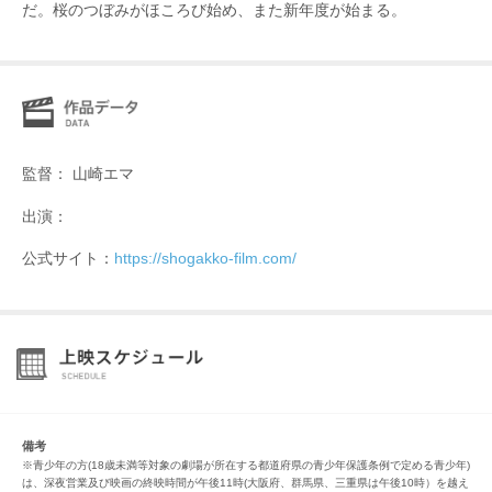
だ。桜のつぼみがほころび始め、また新年度が始まる。
監督： 山崎エマ
出演：
公式サイト：
https://shogakko-film.com/
備考
※青少年の方(18歳未満等対象の劇場が所在する都道府県の青少年保護条例で定める青少年)
は、深夜営業及び映画の終映時間が午後11時(大阪府、群馬県、三重県は午後10時）を越え