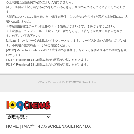
る上映回は当該条例の定めにより入場できません。
但し、条例が上記と異なる定めをしているときは、条例の定めるところによるものとしま
す。
大阪府においては16歳未満の方で保護者同伴でない場合は午後7時を過ぎる上映回にはご入
場いただけません。
※本編開始前には5～15分程度のCF・予告編がございます。予めご了承ください。
※上映作品・スケジュール・上映シアター番号などは、予告なく変更する場合がありま
す。何卒、ご了承下さい。
[L] Late Show Lマークの回はレイトショーとなります。サービス対象外の作品もございま
す。各劇場の鑑賞料金ページをご確認ください。
[PG12] Parental Guidance-12 12歳未満のお客様は、なるべく保護者同伴での鑑賞をお願
い致します。
[R15+] Restricted-15 15歳以上のお客様がご覧いただけます。
[R18+] Restricted-18 18歳以上のお客様がご覧いただけます。
©️Cineric Creative / NHK / PYSTYMETSÄ / Point du Jour
®
HOME
|
IMAX
|
4DX/SCREENX/ULTRA 4DX