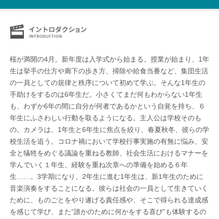
桜が満開の4月。新年度は入学式から始まる。授業が始まり、1年
生は挙手の仕方や廊下の歩き方、掃除や給食当番など、集団生活
の一員としての規律と秩序について初めて学ぶ。そんな1年生の
手助けをするのは6年生だ。小さくてまだ何もわからない1年生
も、わずか6年の間に自分が何者であるかという自覚を持ち、６
年生にふさわしい行動を取るようになる。主人公は学校そのも
の。カメラは、1年生と6年生に焦点を絞り、春夏秋冬、彼らの学
校生活を追う。コロナ禍において学校行事実施の有無に悩み、安
全と犠牲をめぐる議論を重ねる教師、社会生活におけるマナーを
学んでいく１年生、経験を重ね次章への準備を始める６年
生……。3学期になり、2年生に進む1年生は、新1年生のために
音楽演奏をすることになる。彼らは社会の一員として生きていく
ために、ものごとをやり遂げる責任感や、そこで得られる達成感
を感じて学び、また“誰かのために何かをする喜び”も体験するの