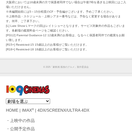
大阪府においては16歳未満の方で保護者同伴でない場合は午後7時を過ぎる上映回にはご入
場いただけません。
※本編開始前には5～15分程度のCF・予告編がございます。予めご了承ください。
※上映作品・スケジュール・上映シアター番号などは、予告なく変更する場合がありま
す。何卒、ご了承下さい。
[L] Late Show Lマークの回はレイトショーとなります。サービス対象外の作品もございま
す。各劇場の鑑賞料金ページをご確認ください。
[PG12] Parental Guidance-12 12歳未満のお客様は、なるべく保護者同伴での鑑賞をお願
い致します。
[R15+] Restricted-15 15歳以上のお客様がご覧いただけます。
[R18+] Restricted-18 18歳以上のお客様がご覧いただけます。
©︎ 2025「劇映画 孤独のグルメ」製作委員会
®
HOME
|
IMAX
|
4DX/SCREENX/ULTRA 4DX
上映中の作品
公開予定作品