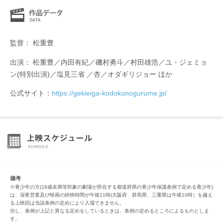
監督： 松重豊
出演： 松重豊／内田有紀／磯村勇斗／村田雄浩／ユ・ジェミョ
ン(特別出演)／塩見三省 ／杏／オダギリジョー ほか
公式サイト：
https://gekieiga-kodokunogurume.jp/
備考
※青少年の方(18歳未満等対象の劇場が所在する都道府県の青少年保護条例で定める青少年)
は、深夜営業及び映画の終映時間が午後11時(大阪府、群馬県、三重県は午後10時）を越え
る上映回は当該条例の定めにより入場できません。
但し、条例が上記と異なる定めをしているときは、条例の定めるところによるものとしま
す。