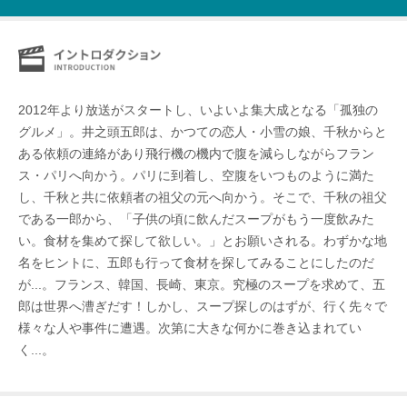
2012年より放送がスタートし、いよいよ集大成となる「孤独の
グルメ」。井之頭五郎は、かつての恋人・小雪の娘、千秋からと
ある依頼の連絡があり飛行機の機内で腹を減らしながらフラン
ス・パリへ向かう。パリに到着し、空腹をいつものように満た
し、千秋と共に依頼者の祖父の元へ向かう。そこで、千秋の祖父
である一郎から、「子供の頃に飲んだスープがもう一度飲みた
い。食材を集めて探して欲しい。」とお願いされる。わずかな地
名をヒントに、五郎も行って食材を探してみることにしたのだ
が...。フランス、韓国、長崎、東京。究極のスープを求めて、五
郎は世界へ漕ぎだす！しかし、スープ探しのはずが、行く先々で
様々な人や事件に遭遇。次第に大きな何かに巻き込まれてい
く...。