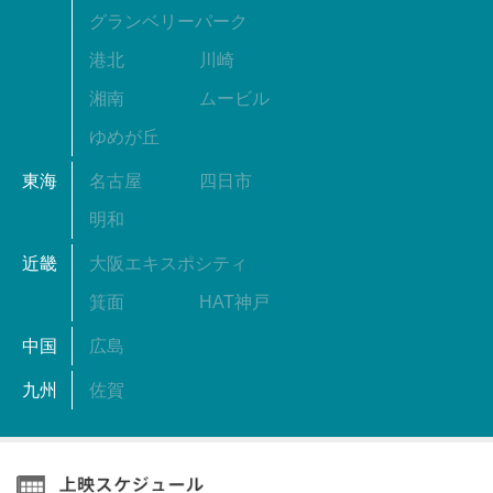
グランベリーパーク
港北
川崎
湘南
ムービル
ゆめが丘
東海
名古屋
四日市
明和
近畿
大阪エキスポシティ
箕面
HAT神戸
中国
広島
九州
佐賀