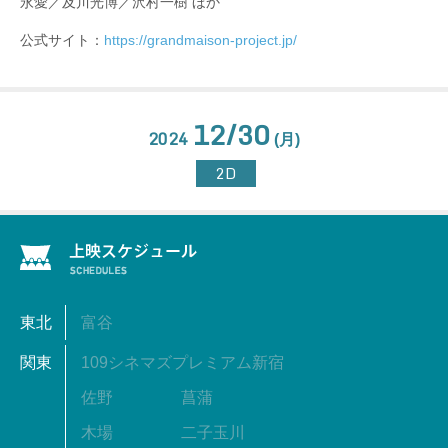
永愛／及川光博／沢村一樹 ほか
公式サイト：
https://grandmaison-project.jp/
12/30
2024
(月)
2D
東北
富谷
関東
109シネマズプレミアム新宿
佐野
菖蒲
木場
二子玉川