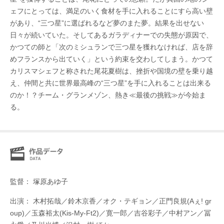
ェフにとっては、満足のいく食材を手に入れることにすら高い壁
があり、“三つ星”に選ばれるなど夢のまた夢。結果を出せない
日々が続いていた。そしてあるガラディナーでの失態が原因で、
かつての師と「次のミシュランで三つ星を獲れなければ、店を辞
めフランスから出ていく」という約束を交わしてしまう。かつて
カリスマシェフと称された尾花夏樹は、挫折や国境の壁を乗り越
え、仲間と共に世界最高峰の“三つ星”を手に入れることは出来る
のか！？チーム・グランメゾン、熱き≪最後の挑戦≫が今始ま
る。
監督： 塚原あゆ子
出演： 木村拓哉／鈴木京香／オク・テギョン／正門良規(Aぇ! gr
oup)／玉森裕太(Kis-My-Ft2)／寛一郎／吉谷彩子／中村アン／冨