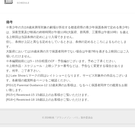
備考
※青少年の方(18歳未満等対象の劇場が所在する都道府県の青少年保護条例で定める青少年)
は、深夜営業及び映画の終映時間が午後11時(大阪府、群馬県、三重県は午後10時）を越え
る上映回は当該条例の定めにより入場できません。
但し、条例が上記と異なる定めをしているときは、条例の定めるところによるものとしま
す。
大阪府においては16歳未満の方で保護者同伴でない場合は午後7時を過ぎる上映回にはご入
場いただけません。
※本編開始前には5～15分程度のCF・予告編がございます。予めご了承ください。
※上映作品・スケジュール・上映シアター番号などは、予告なく変更する場合がありま
す。何卒、ご了承下さい。
[L] Late Show Lマークの回はレイトショーとなります。サービス対象外の作品もございま
す。各劇場の鑑賞料金ページをご確認ください。
[PG12] Parental Guidance-12 12歳未満のお客様は、なるべく保護者同伴での鑑賞をお願
い致します。
[R15+] Restricted-15 15歳以上のお客様がご覧いただけます。
[R18+] Restricted-18 18歳以上のお客様がご覧いただけます。
© 2024映画『グランメゾン・パリ』製作委員会