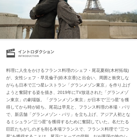
料理に人生をかけるフランス料理のシェフ・尾花夏樹(木村拓哉)
が、女性シェフ・早見倫子(鈴木京香)と出会い、周囲と衝突しな
がらも日本で三つ星レストラン「グランメゾン東京」を作り上げ
ようと奮闘する姿を描き、2019年にTV放送された「グランメゾ
ン東京」の劇場版。「グランメゾン東京」が日本で“三つ星”を獲
得してから時が経ち、尾花は早見と、フランス料理の本場・パリ
で、新店舗「グランメゾン・パリ」を立ち上げ、アジア人初とな
るミシュラン“三つ星”を獲得するために奮闘していた。名だたる
巨匠たちがしのぎを削る本場フランスで、フランス料理で “三つ
星”を獲得することは、尾花にとっての悲願。だが異国の地のシ