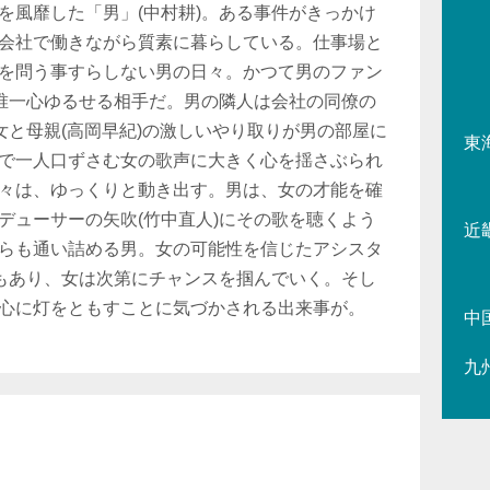
を風靡した「男」(中村耕)。ある事件がきっかけ
会社で働きながら質素に暮らしている。仕事場と
を問う事すらしない男の日々。かつて男のファン
が唯一心ゆるせる相手だ。男の隣人は会社の同僚の
女と母親(高岡早紀)の激しいやり取りが男の部屋に
東
で一人口ずさむ女の歌声に大きく心を揺さぶられ
々は、ゆっくりと動き出す。男は、女の才能を確
デューサーの矢吹(竹中直人)にその歌を聴くよう
近
らも通い詰める男。女の可能性を信じたアシスタ
トもあり、女は次第にチャンスを掴んでいく。そし
心に灯をともすことに気づかされる出来事が。
中
九