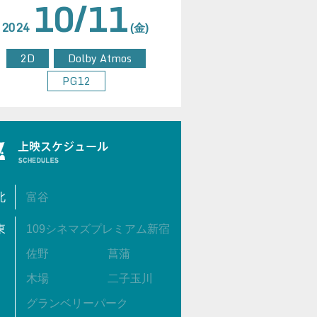
10/11
2024
(金)
2D
Dolby Atmos
PG12
北
富谷
東
109シネマズプレミアム新宿
佐野
菖蒲
木場
二子玉川
グランベリーパーク