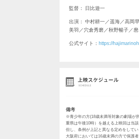
監督： 日比遊一
出演： 中村耕一／遥海／高岡
美羽／穴倉秀磨／秋野暢子／麿
公式サイト：
https://hajimarinohi
備考
※青少年の方(18歳未満等対象の劇場が
重県は午後10時）を越える上映回は当
但し、条例が上記と異なる定めをしてい
大阪府においては16歳未満の方で保護