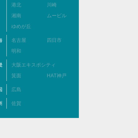
港北
川崎
湘南
ムービル
ゆめが丘
海
名古屋
四日市
明和
畿
大阪エキスポシティ
箕面
HAT神戸
国
広島
州
佐賀