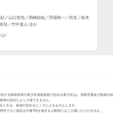
早紀／山口智充／岡崎紗絵／羽場裕一／尚玄／鈴木
赤兒／竹中直人 ほか
.jp/
所在する都道府県の青少年保護条例で定める青少年)は、深夜営業及び映画の終
該条例の定めにより入場できません。
るときは、条例の定めるところによるものとします。
者同伴でない場合は午後7時を過ぎる上映回にはご入場いただけません。