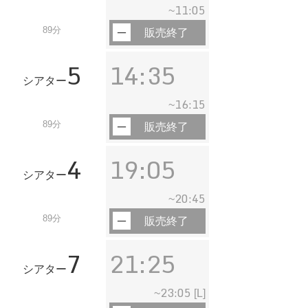
11:05
~
89分
販売終了
5
14:35
シアター
16:15
~
89分
販売終了
4
19:05
シアター
20:45
~
89分
販売終了
7
21:25
シアター
23:05
~
[L]