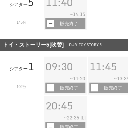
5
11:40
シアター
14:15
~
145分
販売終了
トイ・ストーリー5[吹替]
DUB]TOY STORY 5
1
09:30
11:45
シアター
11:20
13:3
~
~
102分
販売終了
販売終了
20:45
22:35
~
[L]
販売終了