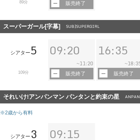
89分
販売終了
スーパーガール[字幕]
SUB]SUPERGIRL
5
09:20
16:35
シアター
11:20
18:3
~
~
109分
販売終了
販売終了
それいけ!アンパンマン パンタンと約束の星
ANPAN
※2歳から有料
3
09:15
シアター