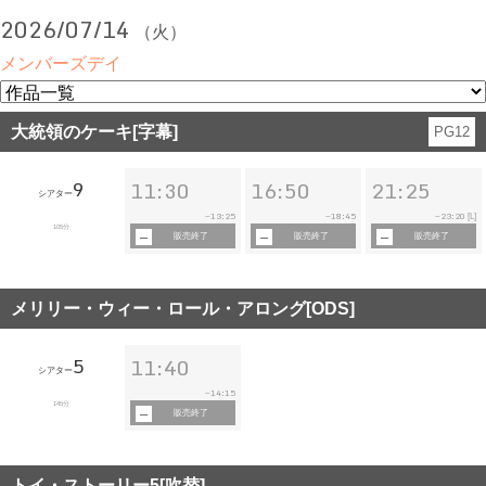
2026/07/14
（火）
メンバーズデイ
大統領のケーキ[字幕]
PG12
9
11:30
16:50
21:25
シアター
13:25
18:45
23:20
~
~
~
[L]
105分
販売終了
販売終了
販売終了
メリリー・ウィー・ロール・アロング[ODS]
5
11:40
シアター
14:15
~
145分
販売終了
トイ・ストーリー5[吹替]