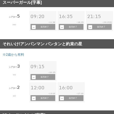
スーパーガール[字幕]
5
09:20
16:35
21:15
シアター
11:20
18:35
23:15
~
~
~
[L]
109分
販売終了
販売終了
販売終了
それいけ!アンパンマン パンタンと約束の星
※2歳から有料
3
09:15
シアター
10:25
~
62分
販売終了
2
12:00
16:00
シアター
13:10
17:10
~
~
62分
販売終了
販売終了