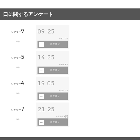
口に関するアンケート
9
09:25
シアター
11:05
~
89分
販売終了
5
14:35
シアター
16:15
~
89分
販売終了
4
19:05
シアター
20:45
~
89分
販売終了
7
21:25
シアター
23:05
~
[L]
89分
販売終了