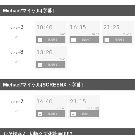
Michael/マイケル[字幕]
3
10:40
16:35
21:25
シアター
13:00
18:55
23:45
~
~
~
[L]
127分
販売終了
販売終了
販売終了
8
13:20
シアター
15:40
~
127分
販売終了
Michael/マイケル[SCREENX・字幕]
7
14:40
21:15
シアター
17:00
23:35
~
~
[L]
127分
販売終了
販売終了
おそ松さん 人類クズ化計画!!!!!?