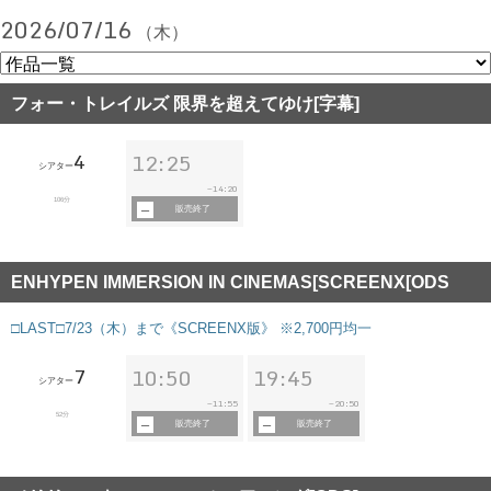
2026/07/16
（木）
フォー・トレイルズ 限界を超えてゆけ[字幕]
4
12:25
シアター
14:20
~
106分
販売終了
ENHYPEN IMMERSION IN CINEMAS[SCREENX[ODS
□LAST□7/23（木）まで《SCREENX版》 ※2,700円均一
7
10:50
19:45
シアター
11:55
20:50
~
~
52分
販売終了
販売終了