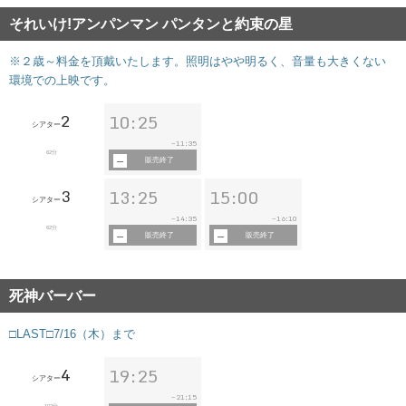
それいけ!アンパンマン パンタンと約束の星
※２歳～料金を頂戴いたします。照明はやや明るく、音量も大きくない
環境での上映です。
2
10:25
シアター
11:35
~
62分
販売終了
3
13:25
15:00
シアター
14:35
16:10
~
~
62分
販売終了
販売終了
死神バーバー
□LAST□7/16（木）まで
4
19:25
シアター
21:15
~
102分