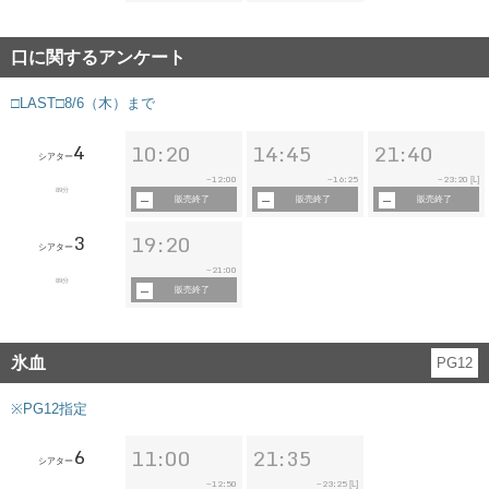
口に関するアンケート
□LAST□8/6（木）まで
4
10:20
14:45
21:40
シアター
12:00
16:25
23:20
~
~
~
[L]
89分
販売終了
販売終了
販売終了
3
19:20
シアター
21:00
~
89分
販売終了
氷血
PG12
※PG12指定
6
11:00
21:35
シアター
12:50
23:25
~
~
[L]