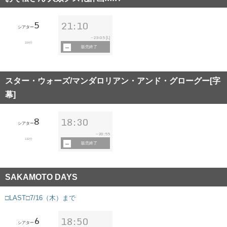
5
21:10
シアター
23:05
~
[L]
104分
販売終了
スター・ウォーズ/マンダロリアン・アンド・グローグー[字
幕]
8
18:30
シアター
20:55
~
132分
販売終了
SAKAMOTO DAYS
□LAST□7/16（木）まで
6
18:50
シアター