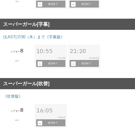
98分
販売終了
販売終了
スーパーガール[字幕]
□LAST□7/30（木）まで《字幕版》
8
10:55
21:20
シアター
12:55
23:20
~
~
[L]
109分
販売終了
販売終了
スーパーガール[吹替]
《吹替版》
8
16:05
シアター
18:05
~
109分
販売終了