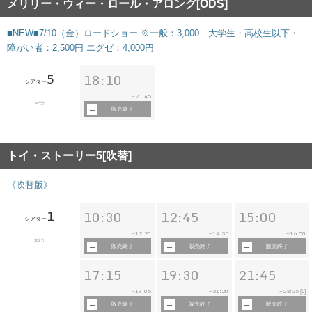
メリリー・ウィー・ロール・アロング[ODS]
■NEW■7/10（金）ロードショー ※一般：3,000 大学生・高校生以下・
障がい者：2,500円 エグゼ：4,000円
5
18:10
シアター
20:45
~
145分
販売終了
トイ・ストーリー5[吹替]
《吹替版》
1
10:30
12:45
15:00
シアター
12:20
14:35
16:50
~
~
~
102分
販売終了
販売終了
販売終了
17:15
19:30
21:45
19:05
21:20
23:35
~
~
~
[L]
販売終了
販売終了
販売終了