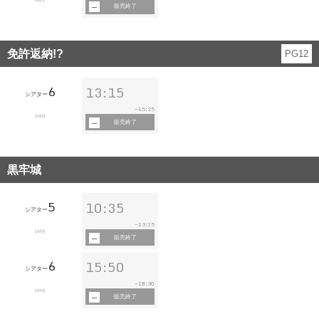
販売終了
免許返納!?
PG12
6
13:15
シアター
15:25
~
119分
販売終了
黒牢城
5
10:35
シアター
13:15
~
147分
販売終了
6
15:50
シアター
18:30
~
147分
販売終了