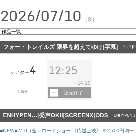
2026/07/10
（金）
フォー・トレイルズ 限界を超えてゆけ[字幕]
SUB]F
4
12:25
シアター
14:20
~
106分
販売終了
ENHYPEN…[発声OK!![SCREENX[ODS
ENHYPEN I
■NEW■7/10（金）ロードショー 《応援上映》 ※2,700円均一