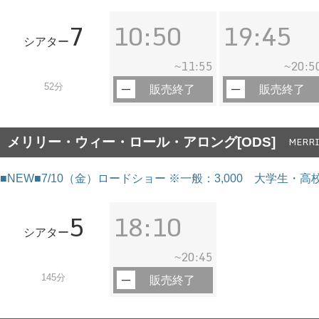
7
10:50
19:45
シアター
11:55
20:5
~
~
52分
販売終了
販売終了
メリリー・ウィー・ロール・アロング[ODS]
MERRI
■NEW■7/10（金）ロードショー ※一般：3,000 大学生・高校
5
18:10
シアター
20:45
~
145分
販売終了