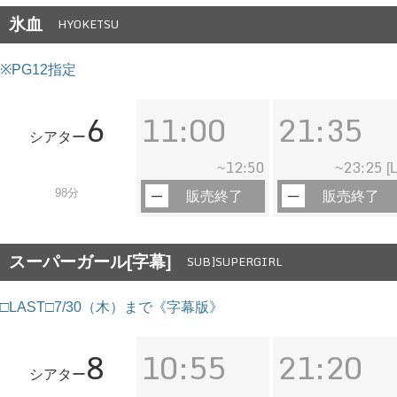
氷血
HYOKETSU
※PG12指定
6
11:00
21:35
シアター
12:50
23:25
~
~
[L
98分
販売終了
販売終了
スーパーガール[字幕]
SUB]SUPERGIRL
□LAST□7/30（木）まで《字幕版》
8
10:55
21:20
シアター