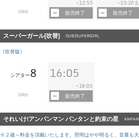
12:55
23:20
~
~
[L
109分
販売終了
販売終了
スーパーガール[吹替]
DUB]SUPERGIRL
《吹替版》
8
16:05
シアター
18:05
~
109分
販売終了
それいけ!アンパンマン パンタンと約束の星
ANPAN
※２歳～料金を頂戴いたします。照明はやや明るく、音量も大