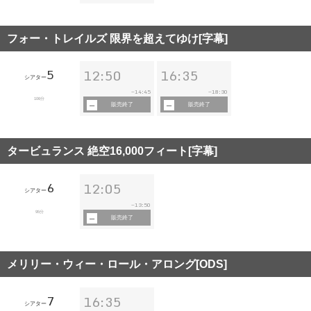
フォー・トレイルズ 限界を超えてゆけ[字幕]
5
12:50
16:35
シアター
14:45
18:30
~
~
106分
販売終了
販売終了
タービュランス 絶空16,000フィート[字幕]
6
12:05
シアター
13:50
~
95分
販売終了
メリリー・ウィー・ロール・アロング[ODS]
7
16:35
シアター