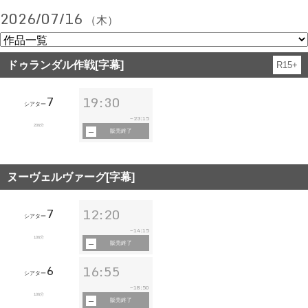
2026/07/16
（木）
ドゥランダル作戦[字幕]
R15+
7
19:30
シアター
23:15
~
206分
販売終了
ヌーヴェルヴァーグ[字幕]
7
12:20
シアター
14:15
~
106分
販売終了
6
16:55
シアター
18:50
~
106分
販売終了