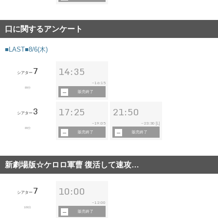
口に関するアンケート
■LAST■8/6(木)
7
14:35
シアター
16:15
~
89分
販売終了
3
17:25
21:50
シアター
19:05
23:30
~
~
[L]
89分
販売終了
販売終了
新劇場版☆ケロロ軍曹 復活して速攻…
7
10:00
シアター
12:00
~
109分
販売終了