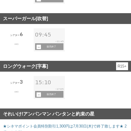
スーパーガール[吹替]
6
09:45
シアター
11:45
~
109分
販売終了
ロングウォーク[字幕]
R15+
3
15:10
シアター
17:05
~
108分
販売終了
それいけ!アンパンマン パンタンと約束の星
★シネマポイント会員特別割引1,300円は7月30日(木)で終了致します★ 2