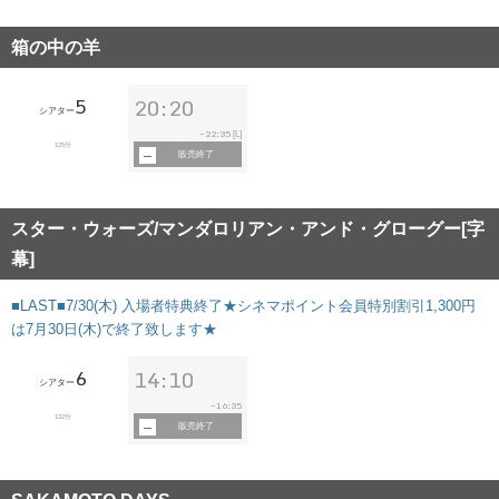
箱の中の羊
5
20:20
シアター
22:35
~
[L]
125分
販売終了
スター・ウォーズ/マンダロリアン・アンド・グローグー[字
幕]
■LAST■7/30(木) 入場者特典終了★シネマポイント会員特別割引1,300円
は7月30日(木)で終了致します★
6
14:10
シアター
16:35
~
132分
販売終了