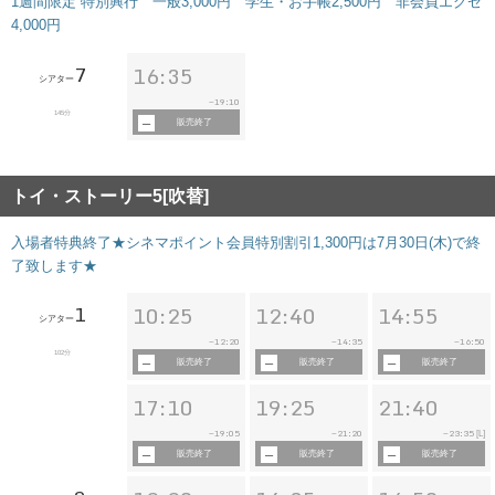
1週間限定 特別興行 一般3,000円 学生・お手帳2,500円 非会員エグゼ
4,000円
7
16:35
シアター
19:10
~
145分
販売終了
トイ・ストーリー5[吹替]
入場者特典終了★シネマポイント会員特別割引1,300円は7月30日(木)で終
了致します★
1
10:25
12:40
14:55
シアター
12:20
14:35
16:50
~
~
~
102分
販売終了
販売終了
販売終了
17:10
19:25
21:40
19:05
21:20
23:35
~
~
~
[L]
販売終了
販売終了
販売終了