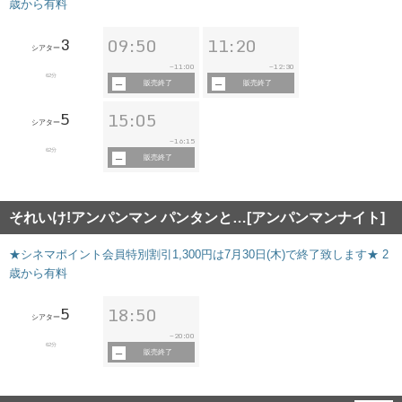
歳から有料
3
09:50
11:20
シアター
11:00
12:30
~
~
62分
販売終了
販売終了
5
15:05
シアター
16:15
~
62分
販売終了
それいけ!アンパンマン パンタンと…[アンパンマンナイト]
★シネマポイント会員特別割引1,300円は7月30日(木)で終了致します★ 2
歳から有料
5
18:50
シアター
20:00
~
62分
販売終了