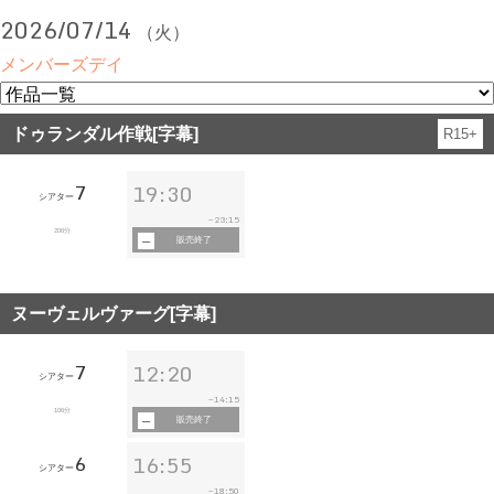
2026/07/14
（火）
メンバーズデイ
ドゥランダル作戦[字幕]
R15+
7
19:30
シアター
23:15
~
206分
販売終了
ヌーヴェルヴァーグ[字幕]
7
12:20
シアター
14:15
~
106分
販売終了
6
16:55
シアター
18:50
~