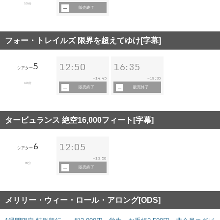
106分
販売終了
フォー・トレイルズ 限界を超えてゆけ[字幕]
5
12:50
16:35
シアター
14:45
18:30
~
~
106分
販売終了
販売終了
タービュランス 絶空16,000フィート[字幕]
6
12:05
シアター
13:50
~
95分
販売終了
メリリー・ウィー・ロール・アロング[ODS]