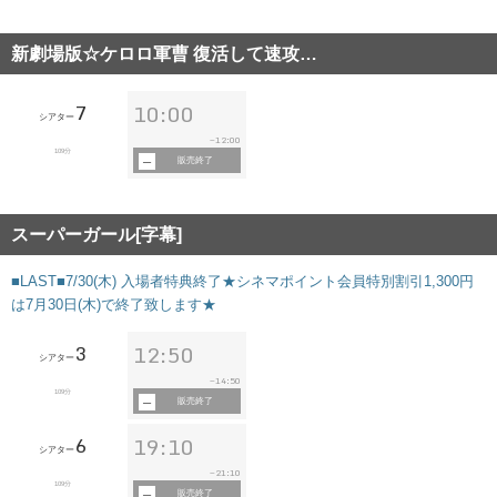
新劇場版☆ケロロ軍曹 復活して速攻…
7
10:00
シアター
12:00
~
109分
販売終了
スーパーガール[字幕]
■LAST■7/30(木) 入場者特典終了★シネマポイント会員特別割引1,300円
は7月30日(木)で終了致します★
3
12:50
シアター
14:50
~
109分
販売終了
6
19:10
シアター
21:10
~
109分
販売終了