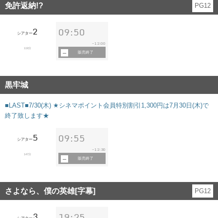
免許返納!?
PG12
2
09:50
シアター
12:00
~
119分
販売終了
黒牢城
■LAST■7/30(木) ★シネマポイント会員特別割引1,300円は7月30日(木)で
終了致します★
5
09:55
シアター
12:30
~
147分
販売終了
さよなら、僕の英雄[字幕]
PG12
3
19:25