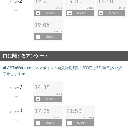
2
12:20
14:35
16:50
シアター
14:15
16:30
18:45
~
~
~
102分
販売終了
販売終了
販売終了
19:05
21:00
~
販売終了
口に関するアンケート
■LAST■8/6(木)★シネマポイント会員特別割引1,300円は7月30日(木)で終
了致します★
7
14:35
シアター
16:15
~
89分
販売終了
3
17:25
21:50
シアター
19:05
23:30
~
~
[L]
89分
販売終了
販売終了