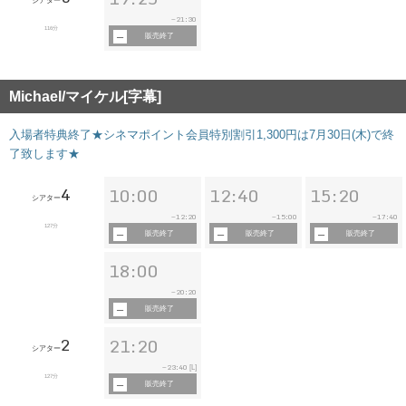
シアター
21:30
~
116分
販売終了
Michael/マイケル[字幕]
入場者特典終了★シネマポイント会員特別割引1,300円は7月30日(木)で終
了致します★
4
10:00
12:40
15:20
シアター
12:20
15:00
17:40
~
~
~
127分
販売終了
販売終了
販売終了
18:00
20:20
~
販売終了
2
21:20
シアター
23:40
~
[L]
127分
販売終了