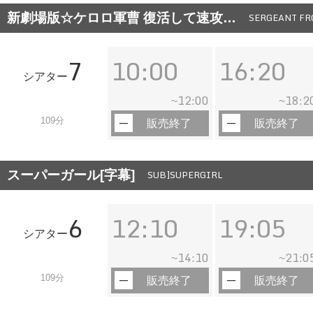
新劇場版☆ケロロ軍曹 復活して速攻…
SERGEANT FR
7
10:00
16:20
シアター
12:00
18:2
~
~
109分
販売終了
販売終了
スーパーガール[字幕]
SUB]SUPERGIRL
6
12:10
19:05
シアター
14:10
21:0
~
~
109分
販売終了
販売終了