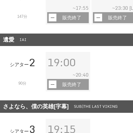
17:55
23:30
~
~
[L
147分
販売終了
販売終了
遺愛
IAI
2
19:00
シアター
20:40
~
90分
販売終了
さよなら、僕の英雄[字幕]
SUB]THE LAST VIKING
3
19:15
シアター