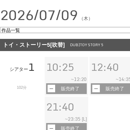
2026/07/09
（木）
トイ・ストーリー5[吹替]
DUB]TOY STORY 5
1
10:25
12:40
シアター
12:20
14:3
~
~
102分
販売終了
販売終了
21:40
23:35
~
[L]
販売終了