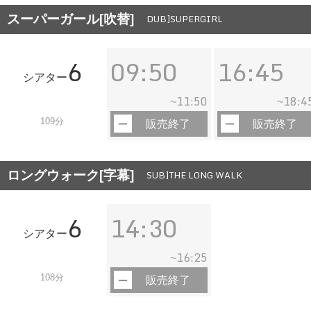
スーパーガール[吹替]
DUB]SUPERGIRL
6
09:50
16:45
シアター
11:50
18:4
~
~
109分
販売終了
販売終了
ロングウォーク[字幕]
SUB]THE LONG WALK
6
14:30
シアター
16:25
~
108分
販売終了