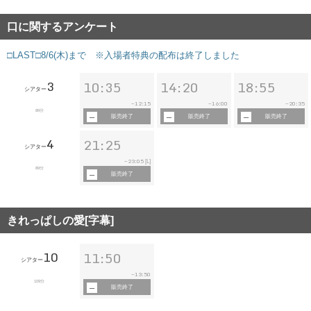
口に関するアンケート
□LAST□8/6(木)まで ※入場者特典の配布は終了しました
3
10:35
14:20
18:55
シアター
12:15
16:00
20:35
~
~
~
89分
販売終了
販売終了
販売終了
4
21:25
シアター
23:05
~
[L]
89分
販売終了
きれっぱしの愛[字幕]
10
11:50
シアター
13:50
~
109分
販売終了