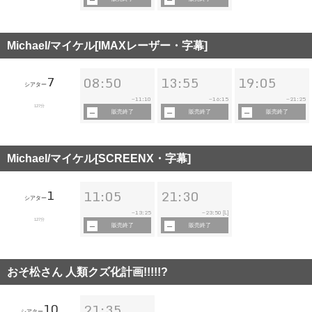
Michael/マイケル[IMAXレーザー・字幕]
7
08:50
13:55
19:05
シアター
11:10
16:15
21:25
~
~
~
127分
販売終了
販売終了
販売終了
Michael/マイケル[SCREENX・字幕]
1
11:05
21:30
シアター
13:25
23:50
~
~
[L]
127分
販売終了
販売終了
おそ松さん 人類クズ化計画!!!!!?
10
21:35
シアター