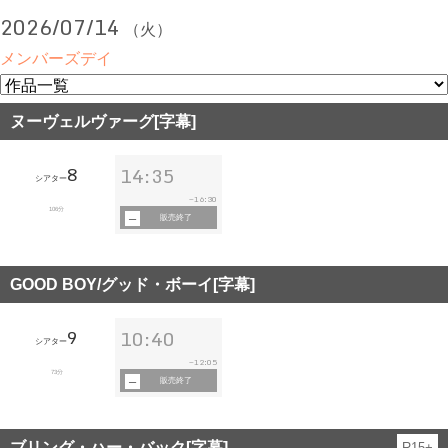
2026/07/14
（火）
メンバーズデイ
ヌーヴェルヴァーグ[字幕]
8
14:35
シアター
16:30
~
106分
販売終了
GOOD BOY/グッド・ボーイ[字幕]
9
10:40
シアター
12:05
~
73分
販売終了
ブリング・ハー・バック[字幕]
R15+