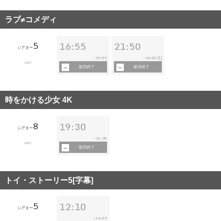
ラブ≠コメディ
5
16:55
21:50
シアター
19:05
24:00
~
~
[L]
119分
販売終了
販売終了
時をかける少女 4K
8
19:30
シアター
21:20
~
100分
販売終了
トイ・ストーリー5[字幕]
5
12:10
シアター
14:05
~