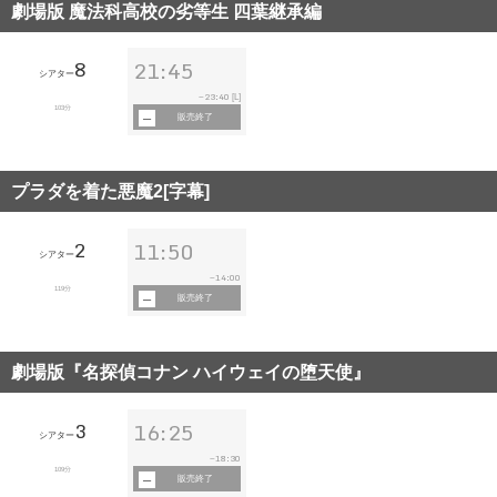
劇場版 魔法科高校の劣等生 四葉継承編
8
21:45
シアター
23:40
~
[L]
103分
販売終了
プラダを着た悪魔2[字幕]
2
11:50
シアター
14:00
~
119分
販売終了
劇場版『名探偵コナン ハイウェイの堕天使』
3
16:25
シアター
18:30
~
109分
販売終了