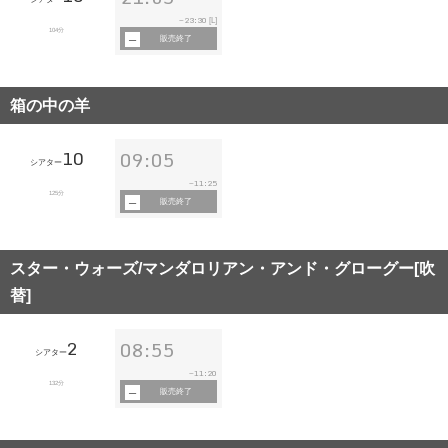
23:30
~
[L]
104分
販売終了
箱の中の羊
10
09:05
シアター
11:25
~
125分
販売終了
スター・ウォーズ/マンダロリアン・アンド・グローグー[吹
替]
2
08:55
シアター
11:20
~
132分
販売終了