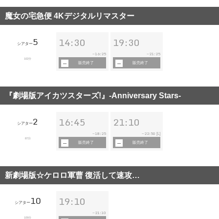
魔女の宅急便 4Kデジタルリマスター
5
14:30
19:30
シアター
16:25
21:25
~
~
102分
販売終了
販売終了
『劇場版アイカツスターズ!』-Anniversary Stars-
2
16:45
21:10
シアター
18:25
22:50
~
~
[L]
87分
販売終了
販売終了
新劇場版☆ケロロ軍曹 復活して速攻…
10
19:10
シアター
21:10
~
109分