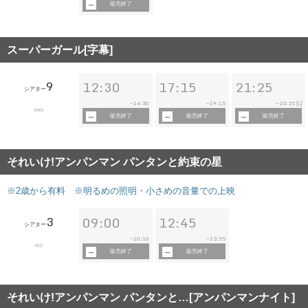
販売終了
スーパーガール[字幕]
9
12:30
17:15
21:25
シアター
14:30
19:15
23:25
~
~
~
[L]
109分
販売終了
販売終了
販売終了
それいけ!アンパンマン パンタンと約束の星
※2歳から有料 ※明るめの照明・小さめの音量での上映
3
09:00
12:45
シアター
10:10
13:55
~
~
62分
販売終了
販売終了
それいけ!アンパンマン パンタンと…[アンパンマンナイト]