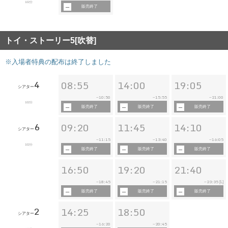
102分
販売終了
トイ・ストーリー5[吹替]
※入場者特典の配布は終了しました
4
08:55
14:00
19:05
シアター
10:50
15:55
21:00
~
~
~
102分
販売終了
販売終了
販売終了
6
09:20
11:45
14:10
シアター
11:15
13:40
16:05
~
~
~
102分
販売終了
販売終了
販売終了
16:50
19:20
21:40
18:45
21:15
23:35
~
~
~
[L]
販売終了
販売終了
販売終了
2
14:25
18:50
シアター
16:20
20:45
~
~