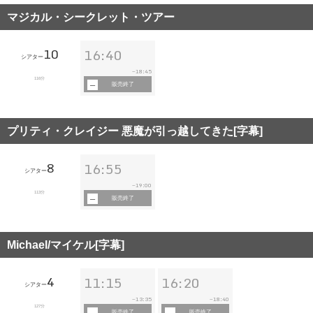
マジカル・シークレット・ツアー
10
16:40
シアター
18:45
~
116分
販売終了
プリティ・クレイジー 悪魔が引っ越してきた[字幕]
8
16:55
シアター
19:00
~
113分
販売終了
Michael/マイケル[字幕]
4
11:15
16:20
シアター
13:35
18:40
~
~
127分
販売終了
販売終了