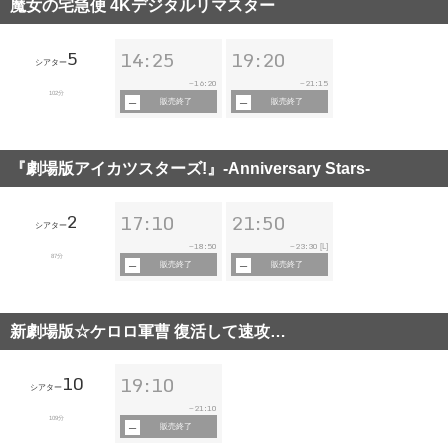
魔女の宅急便 4Kデジタルリマスター
5
14:25
19:20
シアター
16:20
21:15
~
~
102分
販売終了
販売終了
『劇場版アイカツスターズ!』-Anniversary Stars-
2
17:10
21:50
シアター
18:50
23:30
~
~
[L]
87分
販売終了
販売終了
新劇場版☆ケロロ軍曹 復活して速攻…
10
19:10
シアター
21:10
~
109分
販売終了