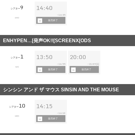
9
14:40
シアター
16:35
~
104分
販売終了
ENHYPEN…[発声OK!![SCREENX[ODS
1
13:50
20:00
シアター
14:55
21:05
~
~
[L]
52分
販売終了
販売終了
シンシン アンド ザ マウス SINSIN AND THE MOUSE
10
14:15
シアター
16:10
~
108分
販売終了