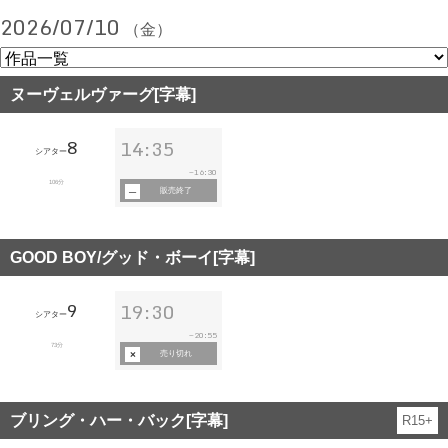
2026/07/10
（金）
ヌーヴェルヴァーグ[字幕]
8
14:35
シアター
16:30
~
106分
販売終了
GOOD BOY/グッド・ボーイ[字幕]
9
19:30
シアター
20:55
~
73分
売り切れ
ブリング・ハー・バック[字幕]
R15+