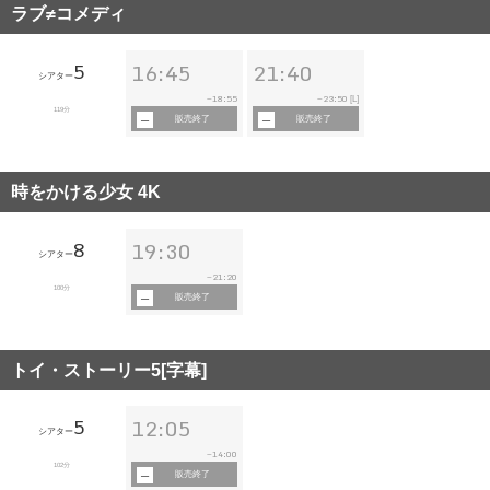
ラブ≠コメディ
5
16:45
21:40
シアター
18:55
23:50
~
~
[L]
119分
販売終了
販売終了
時をかける少女 4K
8
19:30
シアター
21:20
~
100分
販売終了
トイ・ストーリー5[字幕]
5
12:05
シアター
14:00
~
102分
販売終了