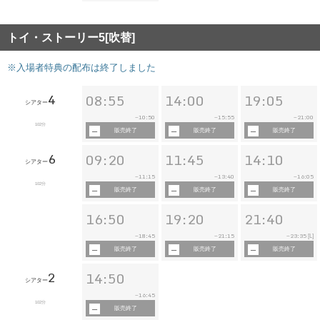
トイ・ストーリー5[吹替]
※入場者特典の配布は終了しました
4
08:55
14:00
19:05
シアター
10:50
15:55
21:00
~
~
~
102分
販売終了
販売終了
販売終了
6
09:20
11:45
14:10
シアター
11:15
13:40
16:05
~
~
~
102分
販売終了
販売終了
販売終了
16:50
19:20
21:40
18:45
21:15
23:35
~
~
~
[L]
販売終了
販売終了
販売終了
2
14:50
シアター
16:45
~
102分
販売終了