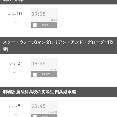
10
09:05
シアター
11:25
~
125分
販売終了
スター・ウォーズ/マンダロリアン・アンド・グローグー[吹
替]
2
08:55
シアター
11:20
~
132分
販売終了
劇場版 魔法科高校の劣等生 四葉継承編
8
21:45
シアター
23:40
~
[L]
103分
販売終了