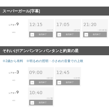
スーパーガール[字幕]
9
12:15
17:05
21:20
シアター
14:15
19:05
23:20
~
~
~
[L]
109分
販売終了
販売終了
販売終了
それいけ!アンパンマン パンタンと約束の星
※2歳から有料 ※明るめの照明・小さめの音量での上映
3
09:00
12:45
シアター
10:10
13:55
~
~
62分
販売終了
販売終了
9
10:40
シアター
11:50
~
62分
販売終了