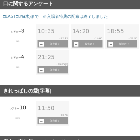
口に関するアンケート
□LAST□8/6(木)まで ※入場者特典の配布は終了しました
3
10:35
14:20
18:55
シアター
12:15
16:00
20:35
~
~
~
89分
販売終了
販売終了
販売終了
4
21:25
シアター
23:05
~
[L]
89分
販売終了
きれっぱしの愛[字幕]
10
11:50
シアター
13:50
~
109分
販売終了