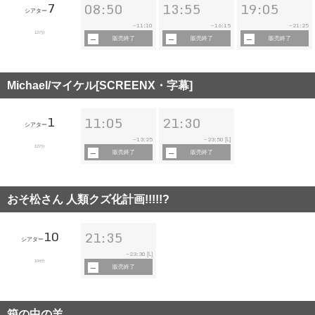
7
08:50
13:55
19:05
シアター
11:10
16:15
21:25
~
~
~
127分
販売終了
販売終了
販売終了
Michael/マイケル[SCREENX・字幕]
1
11:05
21:30
シアター
13:25
23:50
~
~
[L]
127分
販売終了
販売終了
おそ松さん 人類クズ化計画!!!!!?
10
21:35
シアター
23:30
~
[L]
104分
販売終了
箱の中の羊