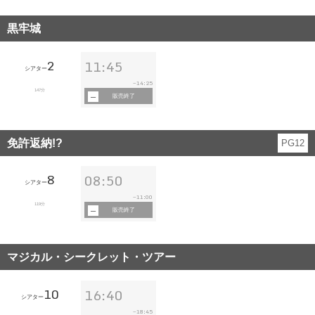
黒牢城
2
11:45
シアター
14:25
~
147分
販売終了
免許返納!?
PG12
8
08:50
シアター
11:00
~
119分
販売終了
マジカル・シークレット・ツアー
10
16:40
シアター
18:45
~