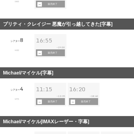
116分
販売終了
プリティ・クレイジー 悪魔が引っ越してきた[字幕]
8
16:55
シアター
19:00
~
113分
販売終了
Michael/マイケル[字幕]
4
11:15
16:20
シアター
13:35
18:40
~
~
127分
販売終了
販売終了
Michael/マイケル[IMAXレーザー・字幕]