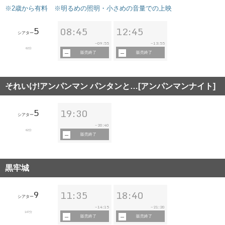
※2歳から有料 ※明るめの照明・小さめの音量での上映
5
08:45
12:45
シアター
09:55
13:55
~
~
62分
販売終了
販売終了
それいけ!アンパンマン パンタンと…[アンパンマンナイト]
5
19:30
シアター
20:40
~
62分
販売終了
黒牢城
9
11:35
18:40
シアター
14:15
21:20
~
~
147分
販売終了
販売終了