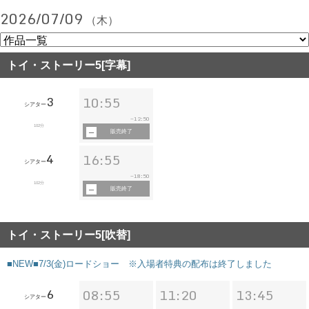
2026/07/09
（木）
トイ・ストーリー5[字幕]
3
10:55
シアター
12:50
~
102分
販売終了
4
16:55
シアター
18:50
~
102分
販売終了
トイ・ストーリー5[吹替]
■NEW■7/3(金)ロードショー ※入場者特典の配布は終了しました
6
08:55
11:20
13:45
シアター