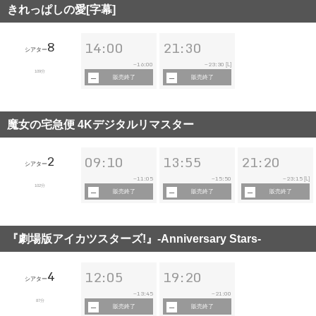
きれっぱしの愛[字幕]
8
14:00
21:30
シアター
16:00
23:30
~
~
[L]
109分
販売終了
販売終了
魔女の宅急便 4Kデジタルリマスター
2
09:10
13:55
21:20
シアター
11:05
15:50
23:15
~
~
~
[L]
102分
販売終了
販売終了
販売終了
『劇場版アイカツスターズ!』-Anniversary Stars-
4
12:05
19:20
シアター
13:45
21:00
~
~
87分
販売終了
販売終了