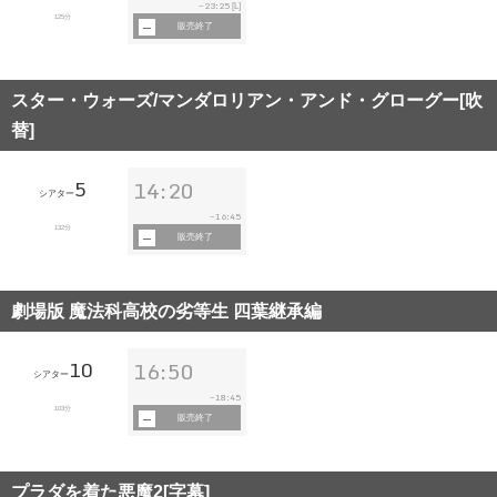
23:25
~
[L]
125分
販売終了
スター・ウォーズ/マンダロリアン・アンド・グローグー[吹
替]
5
14:20
シアター
16:45
~
132分
販売終了
劇場版 魔法科高校の劣等生 四葉継承編
10
16:50
シアター
18:45
~
103分
販売終了
プラダを着た悪魔2[字幕]