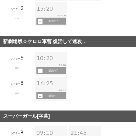
3
15:20
シアター
17:00
~
87分
販売終了
新劇場版☆ケロロ軍曹 復活して速攻…
5
10:20
シアター
12:20
~
109分
販売終了
8
16:25
シアター
18:25
~
109分
販売終了
スーパーガール[字幕]
9
09:10
21:45
シアター