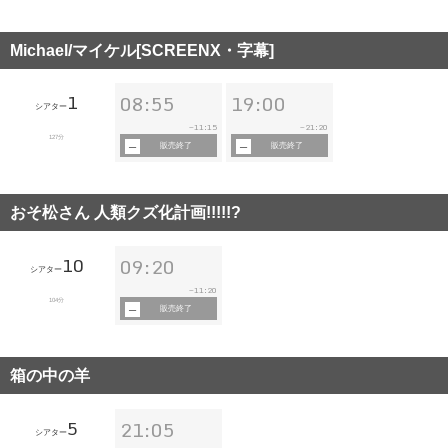
Michael/マイケル[SCREENX・字幕]
1
08:55
19:00
シアター
11:15
21:20
~
~
127分
販売終了
販売終了
おそ松さん 人類クズ化計画!!!!!?
10
09:20
シアター
11:20
~
104分
販売終了
箱の中の羊
5
21:05
シアター