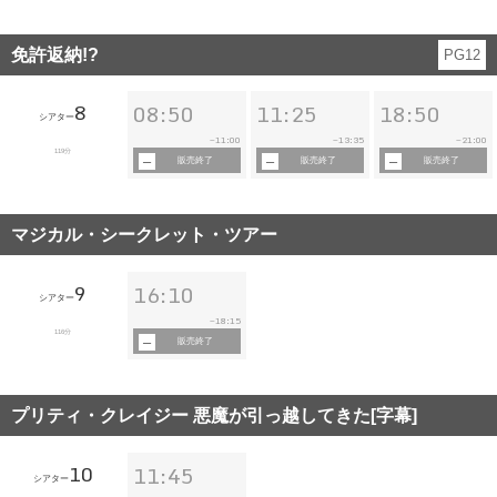
免許返納!?
PG12
8
08:50
11:25
18:50
シアター
11:00
13:35
21:00
~
~
~
119分
販売終了
販売終了
販売終了
マジカル・シークレット・ツアー
9
16:10
シアター
18:15
~
116分
販売終了
プリティ・クレイジー 悪魔が引っ越してきた[字幕]
10
11:45
シアター