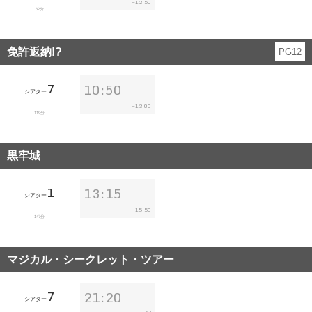
12:50
~
62分
免許返納!?
PG12
7
10:50
シアター
13:00
~
119分
黒牢城
1
13:15
シアター
15:50
~
147分
マジカル・シークレット・ツアー
7
21:20
シアター