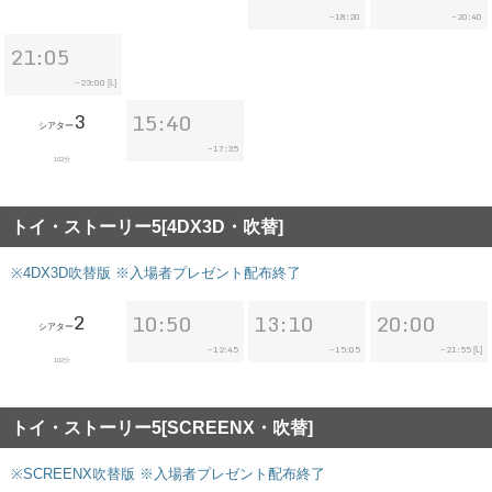
18:20
20:40
~
~
21:05
23:00
~
[L]
3
15:40
シアター
17:35
~
102分
トイ・ストーリー5[4DX3D・吹替]
※4DX3D吹替版 ※入場者プレゼント配布終了
2
10:50
13:10
20:00
シアター
12:45
15:05
21:55
~
~
~
[L]
102分
トイ・ストーリー5[SCREENX・吹替]
※SCREENX吹替版 ※入場者プレゼント配布終了