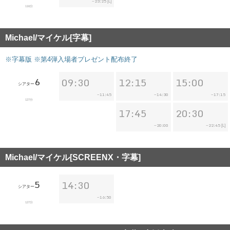
23:25
~
[L]
116分
Michael/マイケル[字幕]
※字幕版 ※第4弾入場者プレゼント配布終了
6
09:30
12:15
15:00
シアター
11:45
14:30
17:15
~
~
~
127分
17:45
20:30
20:00
22:45
~
~
[L]
Michael/マイケル[SCREENX・字幕]
5
14:30
シアター
16:50
~
127分