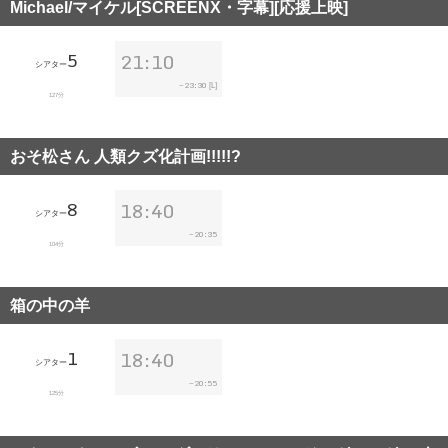
Michael/マイケル[SCREENX・字幕][応援上映]
5
21:10
シアター
23:30
~
[L]
127分
おそ松さん 人類クズ化計画!!!!!?
8
18:40
シアター
20:35
~
104分
箱の中の羊
1
18:40
シアター
20:55
~
125分