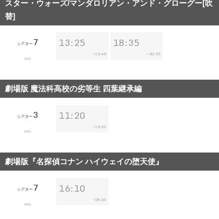
スター・ウォーズ/マンダロリアン・アンド・グローグー[吹
替]
7
13:25
18:35
シアター
15:45
20:55
~
~
132分
劇場版 魔法科高校の劣等生 四葉継承編
3
11:20
シアター
13:10
~
103分
劇場版『名探偵コナン ハイウェイの堕天使』
7
16:10
シアター
18:10
~
109分