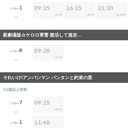
1
09:15
16:15
21:20
シアター
11:15
18:15
23:20
~
~
~
[L]
109分
新劇場版☆ケロロ軍曹 復活して速攻…
8
09:20
シアター
11:20
~
109分
それいけ!アンパンマン パンタンと約束の星
※2歳以上有料
7
09:15
シアター
10:25
~
62分
1
11:40
シアター