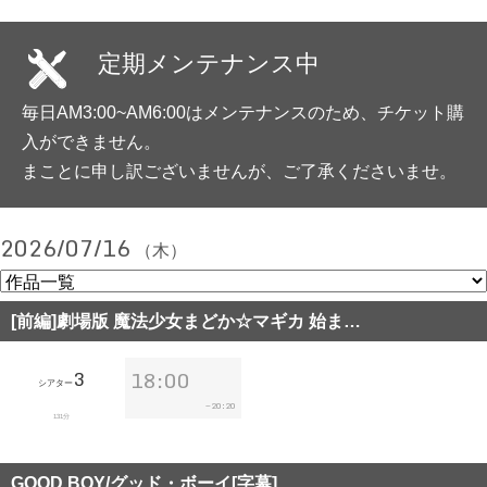
定期メンテナンス中
毎日AM3:00~AM6:00はメンテナンスのため、チケット購
入ができません。
まことに申し訳ございませんが、ご了承くださいませ。
2026/07/16
（木）
[前編]劇場版 魔法少女まどか☆マギカ 始ま…
3
18:00
シアター
20:20
~
131分
GOOD BOY/グッド・ボーイ[字幕]