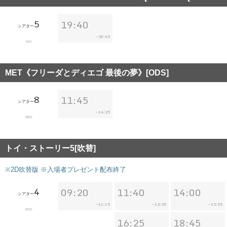
5
19:40
シアター
20:45
~
52分
MET《フリーダとディエゴ 最後の夢》[ODS]
8
11:45
シアター
14:25
~
156分
トイ・ストーリー5[吹替]
※2D吹替版 ※入場者プレゼント配布終了
4
09:20
11:40
14:00
シアター
11:15
13:35
15:55
~
~
~
102分
16:25
18:45