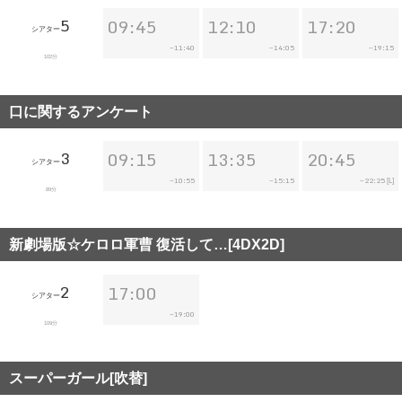
5
09:45
12:10
17:20
シアター
11:40
14:05
19:15
~
~
~
102分
口に関するアンケート
3
09:15
13:35
20:45
シアター
10:55
15:15
22:25
~
~
~
[L]
89分
新劇場版☆ケロロ軍曹 復活して…[4DX2D]
2
17:00
シアター
19:00
~
109分
スーパーガール[吹替]