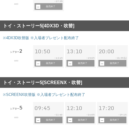
17:35
~
102分
販売終了
トイ・ストーリー5[4DX3D・吹替]
※4DX3D吹替版 ※入場者プレゼント配布終了
2
10:50
13:10
20:00
シアター
12:45
15:05
21:55
~
~
~
[L]
102分
販売終了
販売終了
販売終了
トイ・ストーリー5[SCREENX・吹替]
※SCREENX吹替版 ※入場者プレゼント配布終了
5
09:45
12:10
17:20
シアター
11:40
14:05
19:15
~
~
~
102分
販売終了
販売終了
販売終了