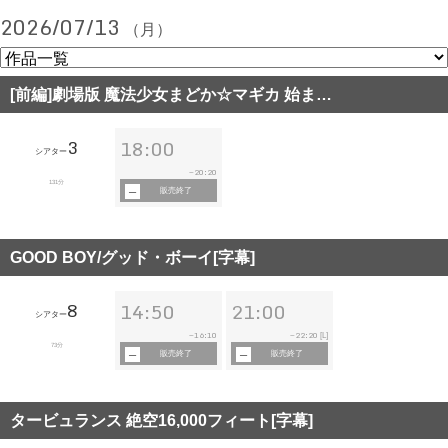
2026/07/13
（月）
[前編]劇場版 魔法少女まどか☆マギカ 始ま…
3
18:00
シアター
20:20
~
131分
販売終了
GOOD BOY/グッド・ボーイ[字幕]
8
14:50
21:00
シアター
16:10
22:20
~
~
[L]
73分
販売終了
販売終了
タービュランス 絶空16,000フィート[字幕]