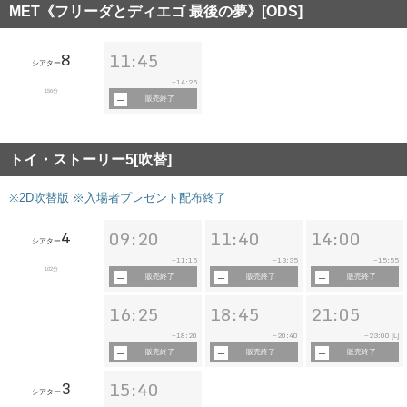
MET《フリーダとディエゴ 最後の夢》[ODS]
8
11:45
シアター
14:25
~
156分
販売終了
トイ・ストーリー5[吹替]
※2D吹替版 ※入場者プレゼント配布終了
4
09:20
11:40
14:00
シアター
11:15
13:35
15:55
~
~
~
102分
販売終了
販売終了
販売終了
16:25
18:45
21:05
18:20
20:40
23:00
~
~
~
[L]
販売終了
販売終了
販売終了
3
15:40
シアター