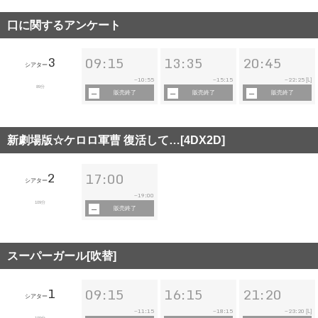
口に関するアンケート
3
09:15
13:35
20:45
シアター
10:55
15:15
22:25
~
~
~
[L]
89分
販売終了
販売終了
販売終了
新劇場版☆ケロロ軍曹 復活して…[4DX2D]
2
17:00
シアター
19:00
~
109分
販売終了
スーパーガール[吹替]
1
09:15
16:15
21:20
シアター
11:15
18:15
23:20
~
~
~
[L]
109分