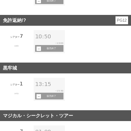
販売終了
免許返納!?
PG12
7
10:50
シアター
13:00
~
119分
販売終了
黒牢城
1
13:15
シアター
15:50
~
147分
販売終了
マジカル・シークレット・ツアー