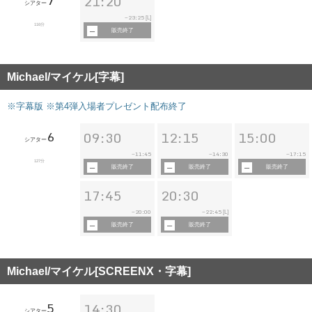
7
21:20
シアター
23:25
~
[L]
116分
販売終了
Michael/マイケル[字幕]
※字幕版 ※第4弾入場者プレゼント配布終了
6
09:30
12:15
15:00
シアター
11:45
14:30
17:15
~
~
~
127分
販売終了
販売終了
販売終了
17:45
20:30
20:00
22:45
~
~
[L]
販売終了
販売終了
Michael/マイケル[SCREENX・字幕]
5
14:30
シアター