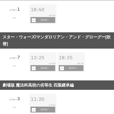
1
18:40
シアター
20:55
~
125分
販売終了
スター・ウォーズ/マンダロリアン・アンド・グローグー[吹
替]
7
13:25
18:35
シアター
15:45
20:55
~
~
132分
販売終了
販売終了
劇場版 魔法科高校の劣等生 四葉継承編
3
11:20
シアター
13:10
~
103分
販売終了