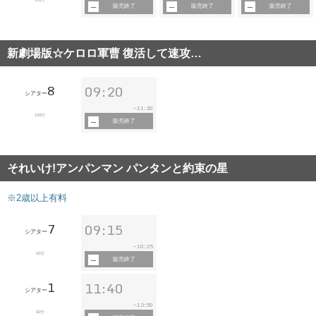
販売終了
販売終了
販売終了
新劇場版☆ケロロ軍曹 復活して速攻…
8
09:20
シアター
11:20
~
109分
販売終了
それいけ!アンパンマン パンタンと約束の星
※2歳以上有料
7
09:15
シアター
10:25
~
62分
販売終了
1
11:40
シアター
12:50
~
62分