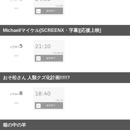
16:50
~
127分
販売終了
Michael/マイケル[SCREENX・字幕][応援上映]
5
21:10
シアター
23:30
~
[L]
127分
販売終了
おそ松さん 人類クズ化計画!!!!!?
8
18:40
シアター
20:35
~
104分
販売終了
箱の中の羊