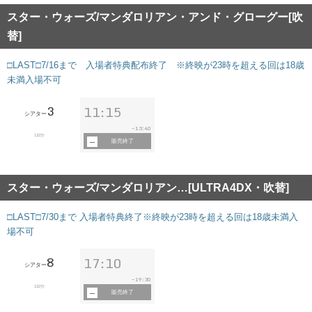
スター・ウォーズ/マンダロリアン・アンド・グローグー[吹
替]
□LAST□7/16まで 入場者特典配布終了 ※終映が23時を超える回は18歳
未満入場不可
3
11:15
シアター
13:40
~
132分
販売終了
スター・ウォーズ/マンダロリアン…[ULTRA4DX・吹替]
□LAST□7/30まで 入場者特典終了※終映が23時を超える回は18歳未満入
場不可
8
17:10
シアター
19:30
~
132分
販売終了