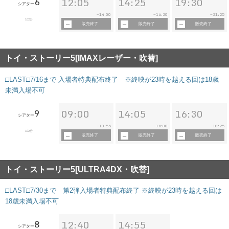
6
12:05
14:25
19:30
シアター
14:00
16:20
21:25
~
~
~
102分
販売終了
販売終了
販売終了
トイ・ストーリー5[IMAXレーザー・吹替]
□LAST□7/16まで 入場者特典配布終了 ※終映が23時を越える回は18歳
未満入場不可
9
09:00
14:05
16:30
シアター
10:55
16:00
18:25
~
~
~
102分
販売終了
販売終了
販売終了
トイ・ストーリー5[ULTRA4DX・吹替]
□LAST□7/30まで 第2弾入場者特典配布終了 ※終映が23時を越える回は
18歳未満入場不可
8
12:40
14:55
シアター