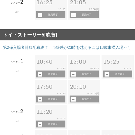
2
16:25
21:05
シアター
18:20
23:00
~
~
[L]
102分
販売終了
販売終了
トイ・ストーリー5[吹替]
第2弾入場者特典配布終了 ※終映が23時を越える回は18歳未満入場不可
1
10:40
13:00
15:25
シアター
12:35
14:55
17:20
~
~
~
102分
販売終了
販売終了
販売終了
17:50
20:10
19:45
22:05
~
~
[L]
販売終了
販売終了
2
11:20
シアター
13:15
~
102分
販売終了