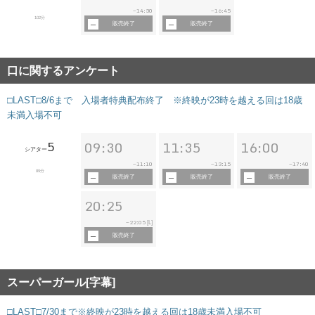
14:30
16:45
~
~
102分
販売終了
販売終了
口に関するアンケート
□LAST□8/6まで 入場者特典配布終了 ※終映が23時を越える回は18歳
未満入場不可
5
09:30
11:35
16:00
シアター
11:10
13:15
17:40
~
~
~
89分
販売終了
販売終了
販売終了
20:25
22:05
~
[L]
販売終了
スーパーガール[字幕]
□LAST□7/30まで※終映が23時を越える回は18歳未満入場不可