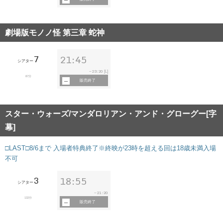
劇場版モノノ怪 第三章 蛇神
7
21:45
シアター
23:20
~
[L]
87分
販売終了
スター・ウォーズ/マンダロリアン・アンド・グローグー[字
幕]
□LAST□8/6まで 入場者特典終了※終映が23時を超える回は18歳未満入場
不可
3
18:55
シアター
21:20
~
132分
販売終了