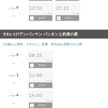
9
12:50
15:15
シアター
14:45
17:10
~
~
102分
販売終了
販売終了
それいけ!アンパンマン パンタンと約束の星
※2歳から有料 ※やさしい音量、明るめな照明での上映
9
08:25
シアター
09:35
~
62分
販売終了
1
11:00
シアター
12:10
~
62分
販売終了
4
14:00
シアター
15:10
~
62分
販売終了